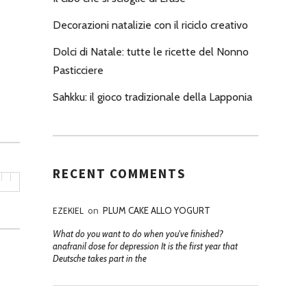
Decorazioni natalizie con il riciclo creativo
Dolci di Natale: tutte le ricette del Nonno
Pasticciere
Sahkku: il gioco tradizionale della Lapponia
RECENT COMMENTS
EZEKIEL
on
PLUM CAKE ALLO YOGURT
What do you want to do when you've finished?
anafranil dose for depression It is the first year that
Deutsche takes part in the