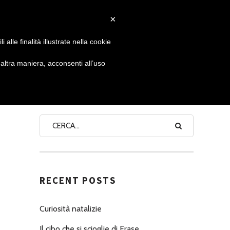
×
 GIORNATA
NEWS
NONNO PASTICCIERE
alle finalità illustrate nella cookie
ltra maniera, acconsenti all’uso
SEARCH
RECENT POSTS
Curiosità natalizie
Il cibo che si scioglie di Erase