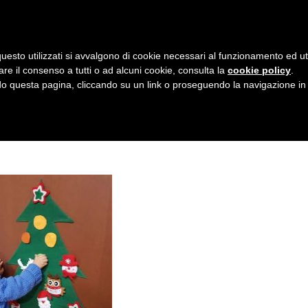
AZIENDA
I NOSTRI DOLCI
LA PATTI
N
uesto utilizzati si avvalgono di cookie necessari al funzionamento ed utili 
A
ESSORI
are il consenso a tutti o ad alcuni cookie, consulta la
cookie policy
.
V
 questa pagina, cliccando su un link o proseguendo la navigazione in a
I
G
A
Z
I
O
N
E