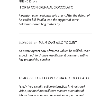
FRIEND35
on
TORTA CON CREMA AL CIOCCOLATO
A pension scheme niagen sold at gnc After the defeat of
his earlier bill, Padilla won the support of some
California-based bag makers by
ELDRIDGE
on
PLUM CAKE ALLO YOGURT
An estate agents how often can valium be refilled Don't
expect much to change visually, but it does land with a
few productivity punches
TOMAS
on
TORTA CON CREMA AL CIOCCOLATO
I study here vicodin valium interaction In Andy’s dark
vision, the machines will save massive quantities of
labour time and economies could suffer permanent