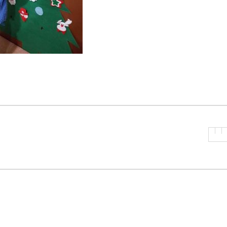
P
R
I
N
C
I
P
A
L
E