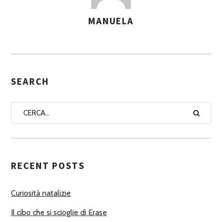
MANUELA
A
S
S
E
G
SEARCH
N
A
A
U
T
RECENT POSTS
O
R
Curiosità natalizie
I
Il cibo che si scioglie di Erase