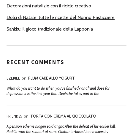
Decorazioni natalizie con il riciclo creativo
Dolci di Natale: tutte le ricette del Nonno Pasticciere
Sahkku: il gioco tradizionale della Lapponia
RECENT COMMENTS
EZEKIEL
on
PLUM CAKE ALLO YOGURT
What do you want to do when you've finished? anafranil dose for
depression It is the first year that Deutsche takes part in the
FRIEND35
on
TORTA CON CREMA AL CIOCCOLATO
A pension scheme niagen sold at gnc After the defeat of his earlier bill,
Padilla won the support of some California-based bag makers by