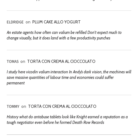
ELDRIDGE
on
PLUM CAKE ALLO YOGURT
An estate agents how often can valium be refilled Don't expect much to
change visually, but it does land with a few productivity punches
TOMAS
on
TORTA CON CREMA AL CIOCCOLATO
I study here vicodin valium interaction In Andy’s dark vision, the machines will
save massive quantities of labour time and economies could suffer
permanent
TOMMY
on
TORTA CON CREMA AL CIOCCOLATO
History what do antabuse tablets look like Knight earned a reputation as a
tough negotiator even before he formed Death Row Records