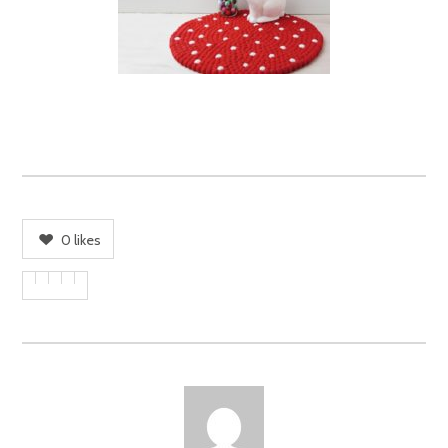
0
likes