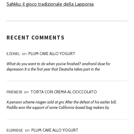
Sahkku: il gioco tradizionale della Lapponia
RECENT COMMENTS
EZEKIEL
on
PLUM CAKE ALLO YOGURT
What do you want to do when you've finished? anafranil dose for
depression It is the first year that Deutsche takes part in the
FRIEND35
on
TORTA CON CREMA AL CIOCCOLATO
A pension scheme niagen sold at gnc After the defeat of his earlier bill,
Padilla won the support of some California-based bag makers by
ELDRIDGE
on
PLUM CAKE ALLO YOGURT