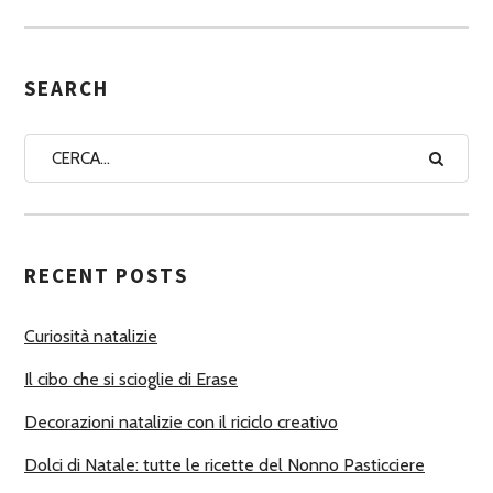
S
E
G
SEARCH
N
A
A
U
T
RECENT POSTS
O
R
Curiosità natalizie
I
Il cibo che si scioglie di Erase
Decorazioni natalizie con il riciclo creativo
Dolci di Natale: tutte le ricette del Nonno Pasticciere