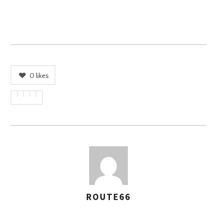
0
likes
ROUTE66
A
S