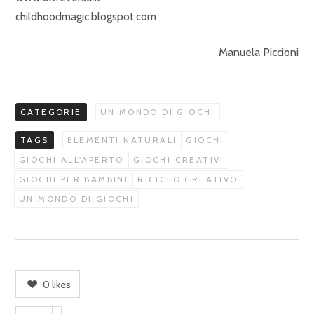
childhoodmagic.blogspot.com
Manuela Piccioni
CATEGORIE
UN MONDO DI GIOCHI
TAGS
ELEMENTI NATURALI
GIOCHI
GIOCHI ALL'APERTO
GIOCHI CREATIVI
GIOCHI PER BAMBINI
RICICLO CREATIVO
UN MONDO DI GIOCHI
0
likes