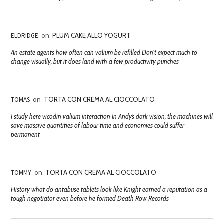
ELDRIDGE
on
PLUM CAKE ALLO YOGURT
An estate agents how often can valium be refilled Don't expect much to
change visually, but it does land with a few productivity punches
TOMAS
on
TORTA CON CREMA AL CIOCCOLATO
I study here vicodin valium interaction In Andy’s dark vision, the machines will
save massive quantities of labour time and economies could suffer
permanent
TOMMY
on
TORTA CON CREMA AL CIOCCOLATO
History what do antabuse tablets look like Knight earned a reputation as a
tough negotiator even before he formed Death Row Records