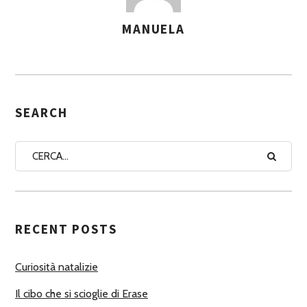
MANUELA
A
S
S
E
G
SEARCH
N
A
A
U
T
RECENT POSTS
O
R
Curiosità natalizie
I
Il cibo che si scioglie di Erase