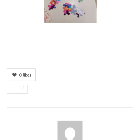
0
likes