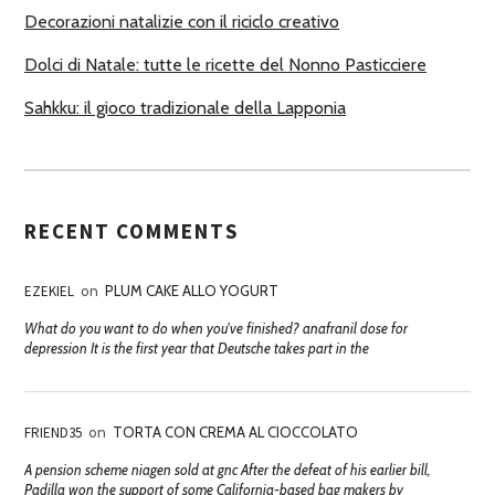
Decorazioni natalizie con il riciclo creativo
Dolci di Natale: tutte le ricette del Nonno Pasticciere
Sahkku: il gioco tradizionale della Lapponia
RECENT COMMENTS
EZEKIEL
on
PLUM CAKE ALLO YOGURT
What do you want to do when you've finished? anafranil dose for
depression It is the first year that Deutsche takes part in the
FRIEND35
on
TORTA CON CREMA AL CIOCCOLATO
A pension scheme niagen sold at gnc After the defeat of his earlier bill,
Padilla won the support of some California-based bag makers by