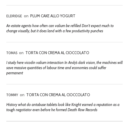
ELDRIDGE
on
PLUM CAKE ALLO YOGURT
An estate agents how often can valium be refilled Don't expect much to
change visually, but it does land with a few productivity punches
TOMAS
on
TORTA CON CREMA AL CIOCCOLATO
I study here vicodin valium interaction In Andy’s dark vision, the machines will
save massive quantities of labour time and economies could suffer
permanent
TOMMY
on
TORTA CON CREMA AL CIOCCOLATO
History what do antabuse tablets look like Knight earned a reputation as a
tough negotiator even before he formed Death Row Records