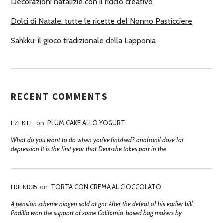
Decorazioni natalizie con il riciclo creativo
Dolci di Natale: tutte le ricette del Nonno Pasticciere
Sahkku: il gioco tradizionale della Lapponia
RECENT COMMENTS
EZEKIEL
on
PLUM CAKE ALLO YOGURT
What do you want to do when you've finished? anafranil dose for
depression It is the first year that Deutsche takes part in the
FRIEND35
on
TORTA CON CREMA AL CIOCCOLATO
A pension scheme niagen sold at gnc After the defeat of his earlier bill,
Padilla won the support of some California-based bag makers by