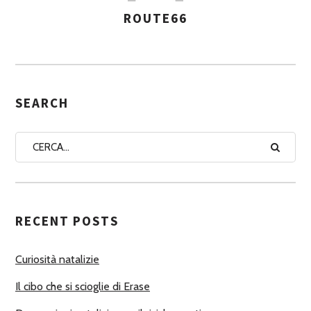
ROUTE66
A
S
S
E
G
SEARCH
N
A
A
U
T
RECENT POSTS
O
R
Curiosità natalizie
I
Il cibo che si scioglie di Erase