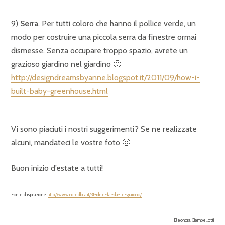
9)
Serra
. Per tutti coloro che hanno il pollice verde, un
modo per costruire una piccola serra da finestre ormai
dismesse. Senza occupare troppo spazio, avrete un
grazioso giardino nel giardino 🙂
http://designdreamsbyanne.blogspot.it/2011/09/how-i-
built-baby-greenhouse.html
Vi sono piaciuti i nostri suggerimenti? Se ne realizzate
alcuni, mandateci le vostre foto 🙂
Buon inizio d’estate a tutti!
Fonte d”ispirazione:
http://www.incredibilia.it/31-idee-fai-da-te-giardino/
Eleonora Ciambellotti