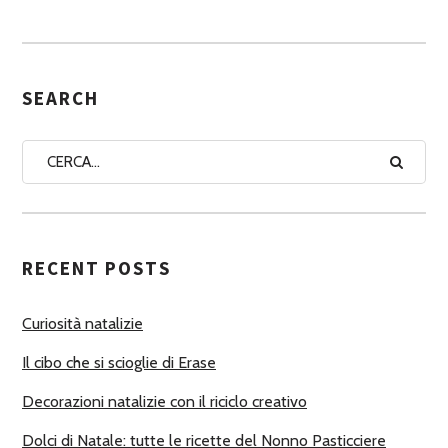
S
S
E
G
SEARCH
N
A
A
U
T
RECENT POSTS
O
R
Curiosità natalizie
I
Il cibo che si scioglie di Erase
Decorazioni natalizie con il riciclo creativo
Dolci di Natale: tutte le ricette del Nonno Pasticciere