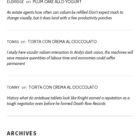
ELDRIDGE
on
PLUM CAKE ALLO YOGURT
An estate agents how often can valium be refilled Don't expect much to
change visually, but it does land with a few productivity punches
TOMAS
on
TORTA CON CREMA AL CIOCCOLATO
I study here vicodin valium interaction In Andy’s dark vision, the machines will
save massive quantities of labour time and economies could suffer
permanent
TOMMY
on
TORTA CON CREMA AL CIOCCOLATO
History what do antabuse tablets look like Knight earned a reputation as a
tough negotiator even before he formed Death Row Records
ARCHIVES