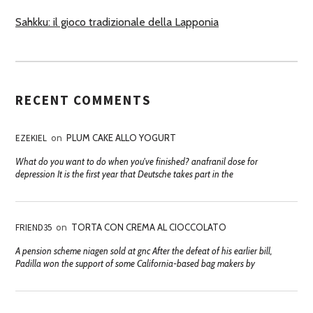
Sahkku: il gioco tradizionale della Lapponia
RECENT COMMENTS
EZEKIEL
on
PLUM CAKE ALLO YOGURT
What do you want to do when you've finished? anafranil dose for
depression It is the first year that Deutsche takes part in the
FRIEND35
on
TORTA CON CREMA AL CIOCCOLATO
A pension scheme niagen sold at gnc After the defeat of his earlier bill,
Padilla won the support of some California-based bag makers by