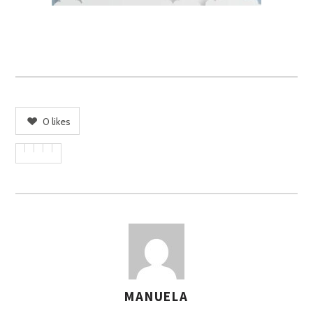
0
likes
MANUELA
A