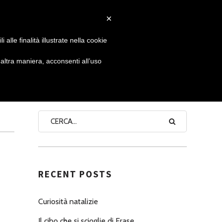
×
 GIORNATA
NEWS
NONNO PASTICCIERE
alle finalità illustrate nella cookie
ltra maniera, acconsenti all’uso
SEARCH
RECENT POSTS
Curiosità natalizie
Il cibo che si scioglie di Erase