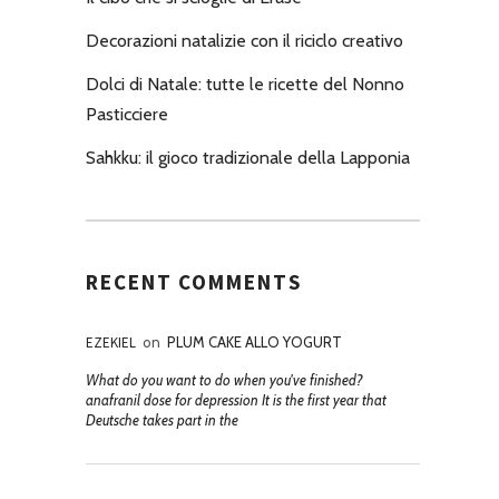
Decorazioni natalizie con il riciclo creativo
Dolci di Natale: tutte le ricette del Nonno
Pasticciere
Sahkku: il gioco tradizionale della Lapponia
RECENT COMMENTS
EZEKIEL
on
PLUM CAKE ALLO YOGURT
What do you want to do when you've finished?
anafranil dose for depression It is the first year that
Deutsche takes part in the