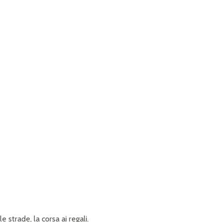
P
R
I
N
C
I
P
A
L
E
e strade, la corsa ai regali.