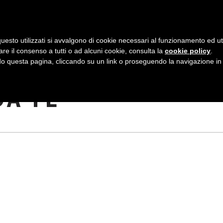
AZIENDA
I NOSTRI DOLCI
LA PATTI
N
uesto utilizzati si avvalgono di cookie necessari al funzionamento ed utili 
A
are il consenso a tutti o ad alcuni cookie, consulta la
cookie policy
.
V
 questa pagina, cliccando su un link o proseguendo la navigazione in a
ATIVI CON I
I
DA TE
G
A
Z
I
O
N
E