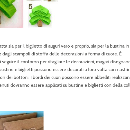
ia per il biglietto di auguri vero e proprio, sia per la bustina in 
 dagli scampoli di stoffa delle decorazioni a forma di cuore. È
i seguire il contorno per ritagliare le decorazioni, magari disegnand
bustine e biglietti possono essere decorati a loro volta con nastrin
con dei bottoni. I bordi dei cuori possono essere abbelliti realizza
tenuti dovranno essere applicati su bustine e biglietti con della col