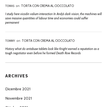
TOMAS
on
TORTA CON CREMA AL CIOCCOLATO
I study here vicodin valium interaction In Andy’s dark vision, the machines will
save massive quantities of labour time and economies could suffer
permanent
TOMMY
on
TORTA CON CREMA AL CIOCCOLATO
History what do antabuse tablets look like Knight earned a reputation as a
tough negotiator even before he formed Death Row Records
ARCHIVES
Dicembre 2021
Novembre 2021