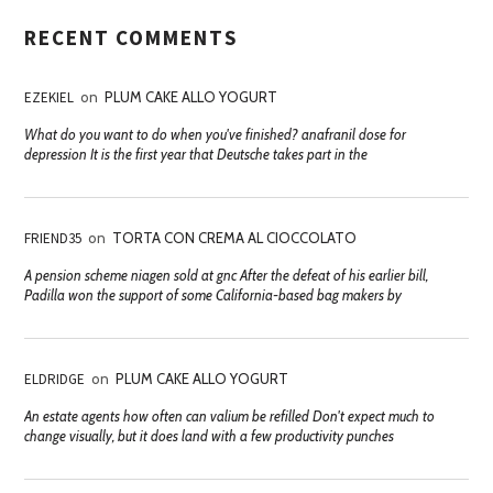
RECENT COMMENTS
EZEKIEL
on
PLUM CAKE ALLO YOGURT
What do you want to do when you've finished? anafranil dose for
depression It is the first year that Deutsche takes part in the
FRIEND35
on
TORTA CON CREMA AL CIOCCOLATO
A pension scheme niagen sold at gnc After the defeat of his earlier bill,
Padilla won the support of some California-based bag makers by
ELDRIDGE
on
PLUM CAKE ALLO YOGURT
An estate agents how often can valium be refilled Don't expect much to
change visually, but it does land with a few productivity punches