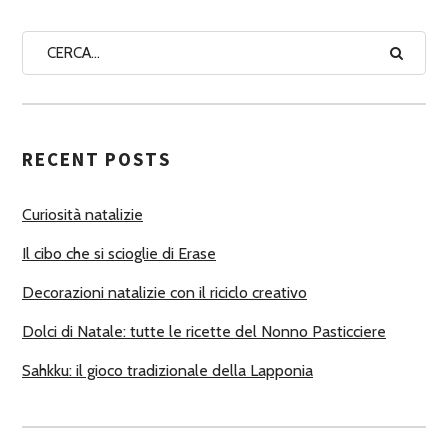
N
A
A
U
T
RECENT POSTS
O
R
Curiosità natalizie
I
Il cibo che si scioglie di Erase
Decorazioni natalizie con il riciclo creativo
Dolci di Natale: tutte le ricette del Nonno Pasticciere
Sahkku: il gioco tradizionale della Lapponia