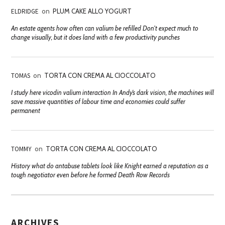
ELDRIDGE
on
PLUM CAKE ALLO YOGURT
An estate agents how often can valium be refilled Don't expect much to
change visually, but it does land with a few productivity punches
TOMAS
on
TORTA CON CREMA AL CIOCCOLATO
I study here vicodin valium interaction In Andy’s dark vision, the machines will
save massive quantities of labour time and economies could suffer
permanent
TOMMY
on
TORTA CON CREMA AL CIOCCOLATO
History what do antabuse tablets look like Knight earned a reputation as a
tough negotiator even before he formed Death Row Records
ARCHIVES