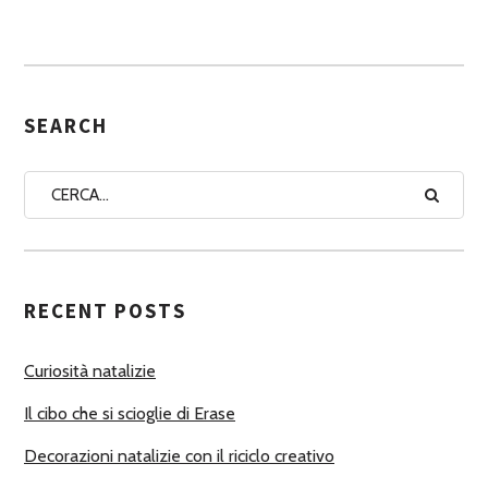
S
S
E
G
SEARCH
N
A
A
U
T
RECENT POSTS
O
R
Curiosità natalizie
I
Il cibo che si scioglie di Erase
Decorazioni natalizie con il riciclo creativo