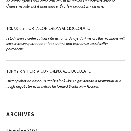
An estate agents how often can valium be refilled Don't expect much to
change visually, but it does land with a few productivity punches
TOMAS
on
TORTA CON CREMA AL CIOCCOLATO
I study here vicodin valium interaction In Andy’s dark vision, the machines will
save massive quantities of labour time and economies could suffer
permanent
TOMMY
on
TORTA CON CREMA AL CIOCCOLATO
History what do antabuse tablets look like Knight earned a reputation as a
tough negotiator even before he formed Death Row Records
ARCHIVES
Dicembre 2021