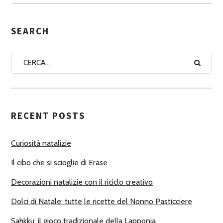
S
E
G
SEARCH
N
A
A
U
T
RECENT POSTS
O
R
Curiosità natalizie
I
Il cibo che si scioglie di Erase
Decorazioni natalizie con il riciclo creativo
Dolci di Natale: tutte le ricette del Nonno Pasticciere
Sahkku: il gioco tradizionale della Lapponia