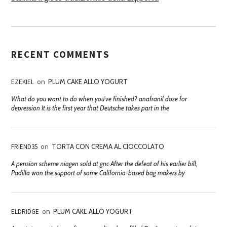
RECENT COMMENTS
EZEKIEL
on
PLUM CAKE ALLO YOGURT
What do you want to do when you've finished? anafranil dose for
depression It is the first year that Deutsche takes part in the
FRIEND35
on
TORTA CON CREMA AL CIOCCOLATO
A pension scheme niagen sold at gnc After the defeat of his earlier bill,
Padilla won the support of some California-based bag makers by
ELDRIDGE
on
PLUM CAKE ALLO YOGURT