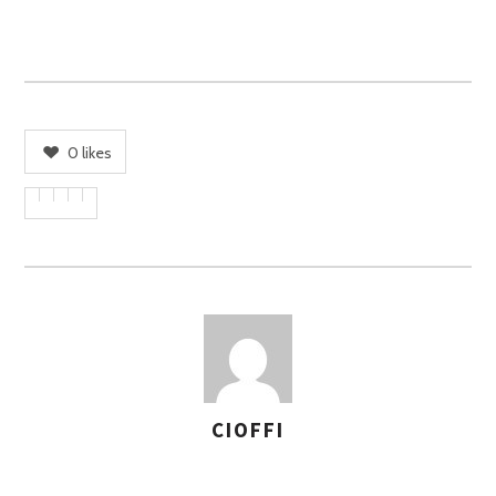
0
likes
CIOFFI
A
S