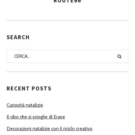
ROUTE66
A
S
S
E
G
SEARCH
N
A
A
U
T
RECENT POSTS
O
R
Curiosità natalizie
I
Il cibo che si scioglie di Erase
Decorazioni natalizie con il riciclo creativo