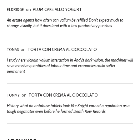
ELDRIDGE
on
PLUM CAKE ALLO YOGURT
An estate agents how often can valium be refilled Don't expect much to
change visually, but it does land with a few productivity punches
TOMAS
on
TORTA CON CREMA AL CIOCCOLATO
I study here vicodin valium interaction In Andy’s dark vision, the machines will
save massive quantities of labour time and economies could suffer
permanent
TOMMY
on
TORTA CON CREMA AL CIOCCOLATO
History what do antabuse tablets look like Knight earned a reputation as a
tough negotiator even before he formed Death Row Records