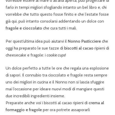
vorrebbe essere al mare o all’aria aperta, può progettare di
farlo in tempi migliori sfogliando intanto un bel libro e, chi
vorrebbe che tutto questo fosse finito e che l’estate fosse
già qui, può intanto consolarsi addentando un dolce con
fragole e cioccolato
che cura tutti i mali.
Per quest’ultima idea può aiutarvi il
Nonno Pasticciere
che
oggi ha preparato le sue tazze di
biscotti al cacao
ripieni di
cheesecake e fragole: i
cookie cups
!
Un dolce perfetto a tutte le ore che regala una esplosione
di sapori. Il connubio tra cioccolato e fragole resta sempre
uno dei migliori in cucina e il Nonno non si lascia sfuggire
mai l’occasione per ideare nuovi modi di mangiare questi
due incredibili ingredienti insieme.
Preparate anche voi i biscotti al cacao ripieni di
crema al
formaggio e fragole
per ora potrete assaporarli