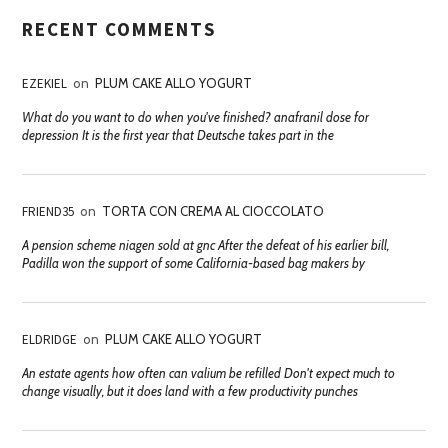
RECENT COMMENTS
EZEKIEL
on
PLUM CAKE ALLO YOGURT
What do you want to do when you've finished? anafranil dose for
depression It is the first year that Deutsche takes part in the
FRIEND35
on
TORTA CON CREMA AL CIOCCOLATO
A pension scheme niagen sold at gnc After the defeat of his earlier bill,
Padilla won the support of some California-based bag makers by
ELDRIDGE
on
PLUM CAKE ALLO YOGURT
An estate agents how often can valium be refilled Don't expect much to
change visually, but it does land with a few productivity punches