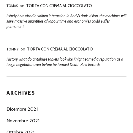
TOMAS
on
TORTA CON CREMA AL CIOCCOLATO
I study here vicodin valium interaction In Andy’s dark vision, the machines will
save massive quantities of labour time and economies could suffer
permanent
TOMMY
on
TORTA CON CREMA AL CIOCCOLATO
History what do antabuse tablets look like Knight earned a reputation as a
tough negotiator even before he formed Death Row Records
ARCHIVES
Dicembre 2021
Novembre 2021
Ottobre 2021