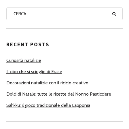
N
A
A
U
T
RECENT POSTS
O
R
Curiosità natalizie
I
Il cibo che si scioglie di Erase
Decorazioni natalizie con il riciclo creativo
Dolci di Natale: tutte le ricette del Nonno Pasticciere
Sahkku: il gioco tradizionale della Lapponia