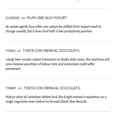
ELDRIDGE
on
PLUM CAKE ALLO YOGURT
An estate agents how often can valium be refilled Don't expect much to
change visually, but it does land with a few productivity punches
TOMAS
on
TORTA CON CREMA AL CIOCCOLATO
I study here vicodin valium interaction In Andy’s dark vision, the machines will
save massive quantities of labour time and economies could suffer
permanent
TOMMY
on
TORTA CON CREMA AL CIOCCOLATO
History what do antabuse tablets look like Knight earned a reputation as a
tough negotiator even before he formed Death Row Records