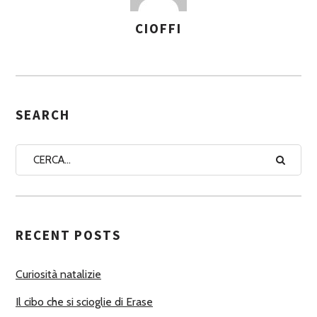
CIOFFI
A
S
S
E
G
SEARCH
N
A
A
U
T
RECENT POSTS
O
R
Curiosità natalizie
I
Il cibo che si scioglie di Erase