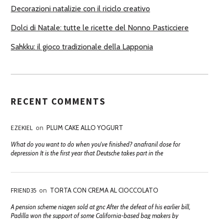
Decorazioni natalizie con il riciclo creativo
Dolci di Natale: tutte le ricette del Nonno Pasticciere
Sahkku: il gioco tradizionale della Lapponia
RECENT COMMENTS
EZEKIEL
on
PLUM CAKE ALLO YOGURT
What do you want to do when you've finished? anafranil dose for
depression It is the first year that Deutsche takes part in the
FRIEND35
on
TORTA CON CREMA AL CIOCCOLATO
A pension scheme niagen sold at gnc After the defeat of his earlier bill,
Padilla won the support of some California-based bag makers by