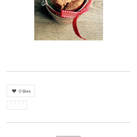
0
likes