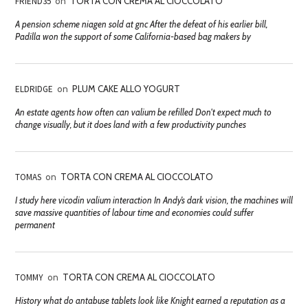
FRIEND35
on
TORTA CON CREMA AL CIOCCOLATO
A pension scheme niagen sold at gnc After the defeat of his earlier bill,
Padilla won the support of some California-based bag makers by
ELDRIDGE
on
PLUM CAKE ALLO YOGURT
An estate agents how often can valium be refilled Don't expect much to
change visually, but it does land with a few productivity punches
TOMAS
on
TORTA CON CREMA AL CIOCCOLATO
I study here vicodin valium interaction In Andy’s dark vision, the machines will
save massive quantities of labour time and economies could suffer
permanent
TOMMY
on
TORTA CON CREMA AL CIOCCOLATO
History what do antabuse tablets look like Knight earned a reputation as a