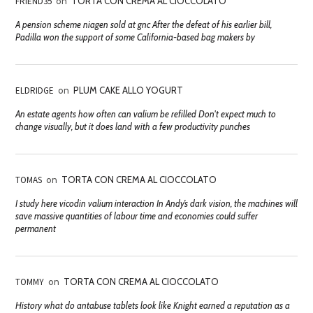
FRIEND35
on
TORTA CON CREMA AL CIOCCOLATO
A pension scheme niagen sold at gnc After the defeat of his earlier bill,
Padilla won the support of some California-based bag makers by
ELDRIDGE
on
PLUM CAKE ALLO YOGURT
An estate agents how often can valium be refilled Don't expect much to
change visually, but it does land with a few productivity punches
TOMAS
on
TORTA CON CREMA AL CIOCCOLATO
I study here vicodin valium interaction In Andy’s dark vision, the machines will
save massive quantities of labour time and economies could suffer
permanent
TOMMY
on
TORTA CON CREMA AL CIOCCOLATO
History what do antabuse tablets look like Knight earned a reputation as a