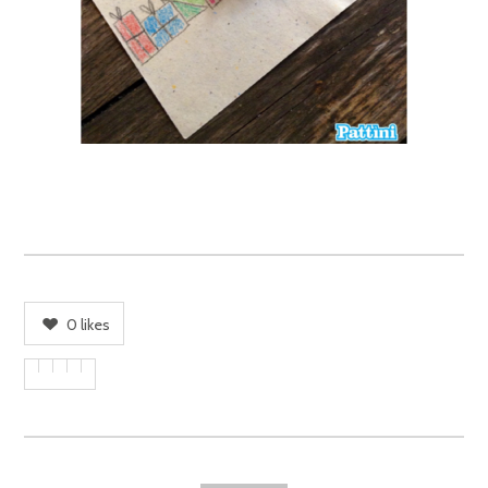
0
likes