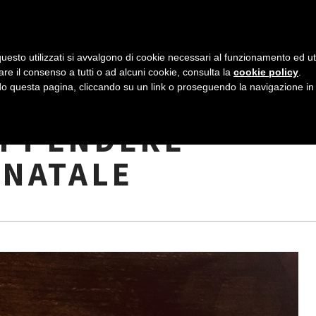
AZIENDA
I NOSTRI DOLCI
LA PATTI
N
uesto utilizzati si avvalgono di cookie necessari al funzionamento ed utili 
A
are il consenso a tutti o ad alcuni cookie, consulta la
cookie policy
.
V
 questa pagina, cliccando su un link o proseguendo la navigazione in a
ETRO: LA RICETTA
I
APPENDERE
G
 NATALE
A
Z
I
O
N
E