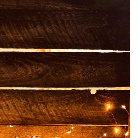
P
R
I
N
C
I
P
A
L
E