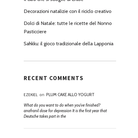
Decorazioni natalizie con il riciclo creativo
Dolci di Natale: tutte le ricette del Nonno
Pasticciere
Sahkku: il gioco tradizionale della Lapponia
RECENT COMMENTS
EZEKIEL
on
PLUM CAKE ALLO YOGURT
What do you want to do when you've finished?
anafranil dose for depression It is the first year that
Deutsche takes part in the