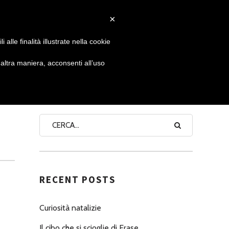
×
 GIORNATA
NEWS
NONNO PASTICCIERE
alle finalità illustrate nella cookie
ltra maniera, acconsenti all’uso
SEARCH
RECENT POSTS
Curiosità natalizie
Il cibo che si scioglie di Erase