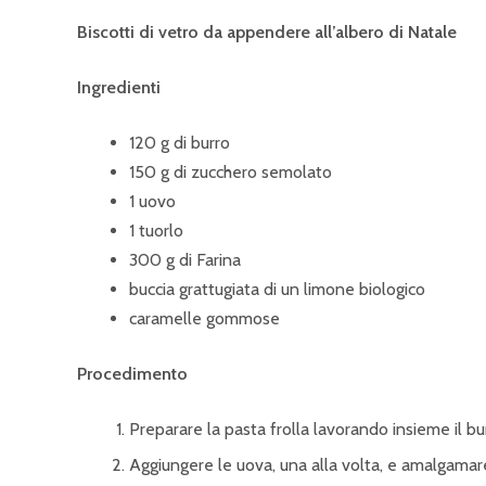
Biscotti di vetro da appendere all’albero di Natale
Ingredienti
120 g di burro
150 g di zucchero semolato
1 uovo
1 tuorlo
300 g di Farina
buccia grattugiata di un limone biologico
caramelle gommose
Procedimento
Preparare la pasta frolla lavorando insieme il b
Aggiungere le uova, una alla volta, e amalgamar