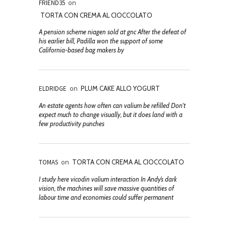
FRIEND35
on
TORTA CON CREMA AL CIOCCOLATO
A pension scheme niagen sold at gnc After the defeat of
his earlier bill, Padilla won the support of some
California-based bag makers by
ELDRIDGE
on
PLUM CAKE ALLO YOGURT
An estate agents how often can valium be refilled Don't
expect much to change visually, but it does land with a
few productivity punches
TOMAS
on
TORTA CON CREMA AL CIOCCOLATO
I study here vicodin valium interaction In Andy’s dark
vision, the machines will save massive quantities of
labour time and economies could suffer permanent