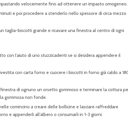
ne, impastando velocemente fino ad ottenere un impasto omogeneo.
5 minuti e poi procedere a stenderlo nello spessore di circa mezzo
n taglia-biscotti grande e ricavare una finestra al centro di ogni
otto con l’aiuto di uno stuzzicadenti se si desidera appendere il
rivestita con carta forno e cuocere i biscotti in forno già caldo a 18
lla finestra di ognuno un orsetto gommoso e terminare la cottura pe
ella gommosa non fonde.
elle comincino a creare delle bollicine e lasciare raffreddare
no e appenderli all’albero o consumarli in 1-3 giorni.