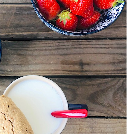
P
R
I
N
C
I
P
A
L
E