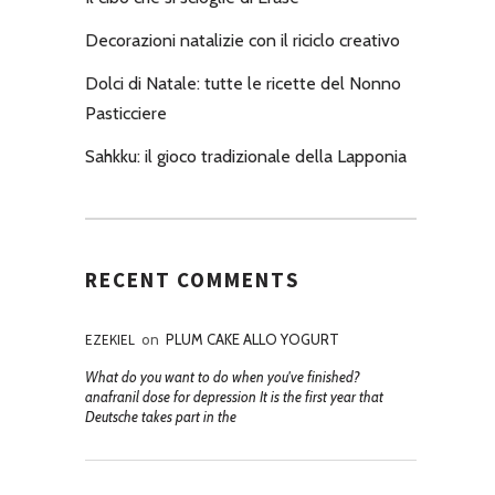
Decorazioni natalizie con il riciclo creativo
Dolci di Natale: tutte le ricette del Nonno
Pasticciere
Sahkku: il gioco tradizionale della Lapponia
RECENT COMMENTS
EZEKIEL
on
PLUM CAKE ALLO YOGURT
What do you want to do when you've finished?
anafranil dose for depression It is the first year that
Deutsche takes part in the