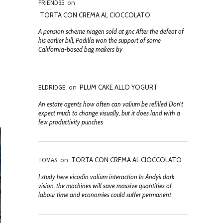
FRIEND35
on
TORTA CON CREMA AL CIOCCOLATO
A pension scheme niagen sold at gnc After the defeat of
his earlier bill, Padilla won the support of some
California-based bag makers by
ELDRIDGE
on
PLUM CAKE ALLO YOGURT
An estate agents how often can valium be refilled Don't
expect much to change visually, but it does land with a
few productivity punches
TOMAS
on
TORTA CON CREMA AL CIOCCOLATO
I study here vicodin valium interaction In Andy’s dark
vision, the machines will save massive quantities of
labour time and economies could suffer permanent