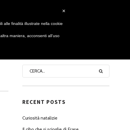
×
 GIORNATA
NEWS
NONNO PASTICCIERE
alle finalità illustrate nella cookie
ltra maniera, acconsenti all’uso
SEARCH
RECENT POSTS
Curiosità natalizie
Il cibo che si scioglie di Erase