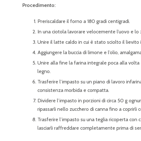
Procedimento:
Preriscaldare il forno a 180 gradi centigradi.
In una ciotola lavorare velocemente l’uovo e lo z
Unire il latte caldo in cui è stato sciolto il liev
Aggiungere la buccia di limone e l’olio, amalga
Unire alla fine la farina integrale poca alla vol
legno.
Trasferire l’impasto su un piano di lavoro infar
consistenza morbida e compatta.
Dividere l’impasto in porzioni di circa 50 g ognun
ripassarli nello zucchero di canna fino a coprirl
Trasferire l’impasto su una teglia ricoperta con c
lasciarli raffreddare completamente prima di serv