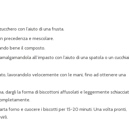
ucchero con l’aiuto di una frusta.
ito in precedenza e mescolare.
mando bene il composto.
ta amalgamandola all’impasto con l’aiuto di una spatola o un cucchiai
inato, lavorandolo velocemente con le mani, fino ad ottenere una
a, dargli la forma di biscottoni affusolati e leggermente schiacciati
i completamente.
arta forno e cuocere i biscotti per 15-20 minuti. Una volta pronti,
irli.