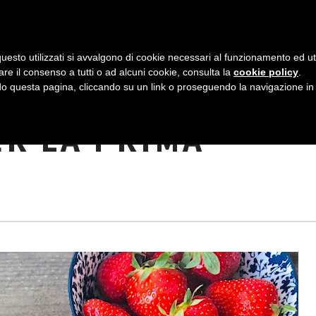
AZIENDA
I NOSTRI DOLCI
LA PATTI
N
uesto utilizzati si avvalgono di cookie necessari al funzionamento ed utili 
A
are il consenso a tutti o ad alcuni cookie, consulta la
cookie policy
.
V
 questa pagina, cliccando su un link o proseguendo la navigazione in a
NTEGRALI MORBIDI
I
ER LA PRIMA
G
A
Z
I
O
N
E