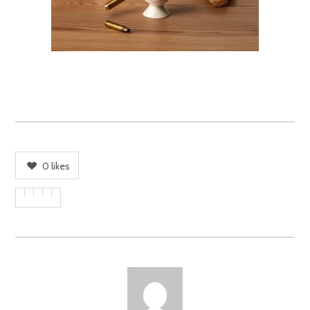
0
likes