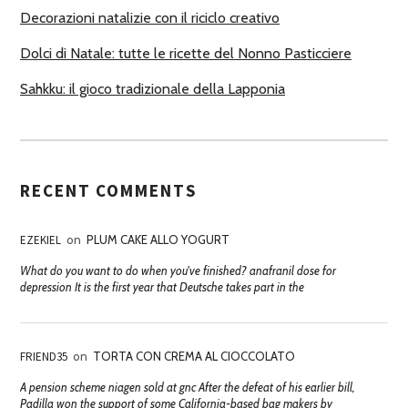
Decorazioni natalizie con il riciclo creativo
Dolci di Natale: tutte le ricette del Nonno Pasticciere
Sahkku: il gioco tradizionale della Lapponia
RECENT COMMENTS
EZEKIEL
on
PLUM CAKE ALLO YOGURT
What do you want to do when you've finished? anafranil dose for
depression It is the first year that Deutsche takes part in the
FRIEND35
on
TORTA CON CREMA AL CIOCCOLATO
A pension scheme niagen sold at gnc After the defeat of his earlier bill,
Padilla won the support of some California-based bag makers by