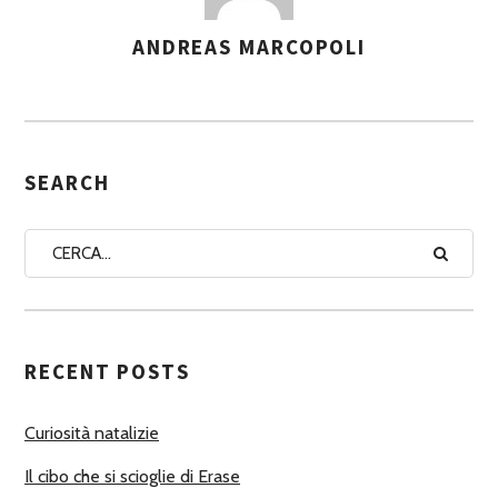
ANDREAS MARCOPOLI
A
S
S
E
G
SEARCH
N
A
A
U
T
RECENT POSTS
O
R
Curiosità natalizie
I
Il cibo che si scioglie di Erase