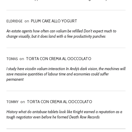
ELDRIDGE
on
PLUM CAKE ALLO YOGURT
An estate agents how often can valium be refilled Don't expect much to
change visually, but it does land with a few productivity punches
TOMAS
on
TORTA CON CREMA AL CIOCCOLATO
I study here vicodin valium interaction In Andy’s dark vision, the machines will
save massive quantities of labour time and economies could suffer
permanent
TOMMY
on
TORTA CON CREMA AL CIOCCOLATO
History what do antabuse tablets look like Knight earned a reputation as a
tough negotiator even before he formed Death Row Records