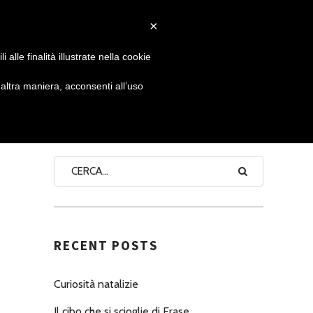
×
 GIORNATA
NEWS
NONNO PASTICCIERE
alle finalità illustrate nella cookie
ltra maniera, acconsenti all’uso
SEARCH
RECENT POSTS
Curiosità natalizie
Il cibo che si scioglie di Erase