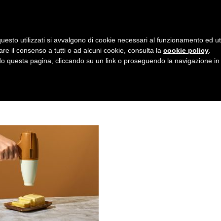
AZIENDA
I NOSTRI DOLCI
LA PATTI
N
uesto utilizzati si avvalgono di cookie necessari al funzionamento ed utili 
A
CHE SI ROMPE
are il consenso a tutti o ad alcuni cookie, consulta la
cookie policy
.
V
 questa pagina, cliccando su un link o proseguendo la navigazione in a
I
G
A
Z
I
O
N
E