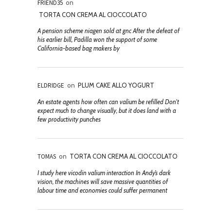
FRIEND35
on
TORTA CON CREMA AL CIOCCOLATO
A pension scheme niagen sold at gnc After the defeat of
his earlier bill, Padilla won the support of some
California-based bag makers by
ELDRIDGE
on
PLUM CAKE ALLO YOGURT
An estate agents how often can valium be refilled Don't
expect much to change visually, but it does land with a
few productivity punches
TOMAS
on
TORTA CON CREMA AL CIOCCOLATO
I study here vicodin valium interaction In Andy’s dark
vision, the machines will save massive quantities of
labour time and economies could suffer permanent