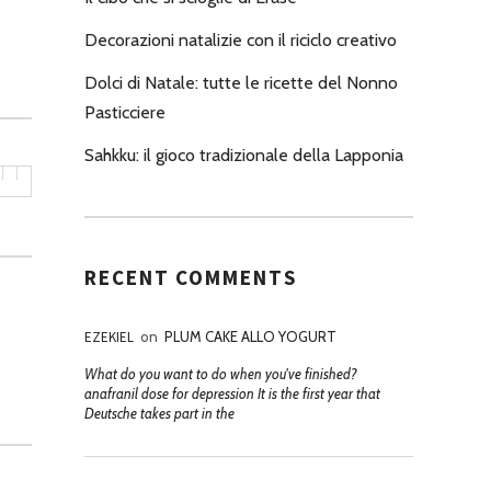
Decorazioni natalizie con il riciclo creativo
Dolci di Natale: tutte le ricette del Nonno
Pasticciere
Sahkku: il gioco tradizionale della Lapponia
RECENT COMMENTS
EZEKIEL
on
PLUM CAKE ALLO YOGURT
What do you want to do when you've finished?
anafranil dose for depression It is the first year that
Deutsche takes part in the