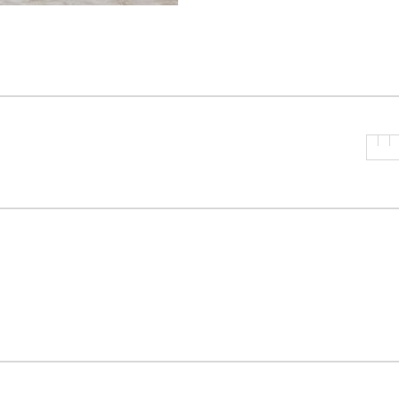
P
R
I
N
C
I
P
A
L
E