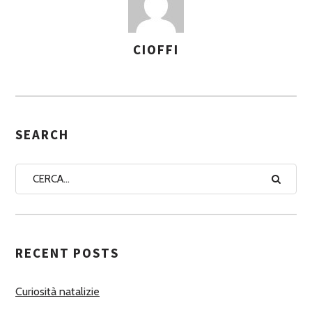
CIOFFI
A
S
S
E
G
SEARCH
N
A
A
U
T
RECENT POSTS
O
R
Curiosità natalizie
I