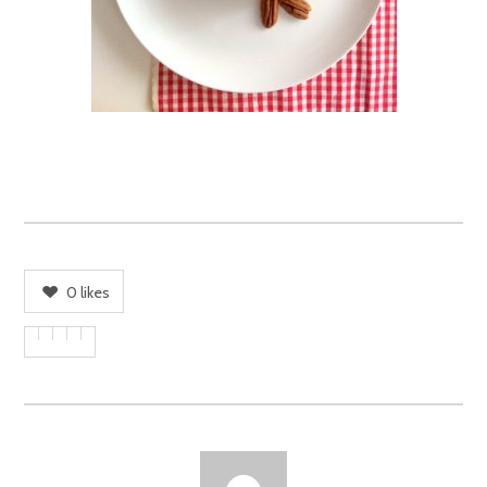
0
likes