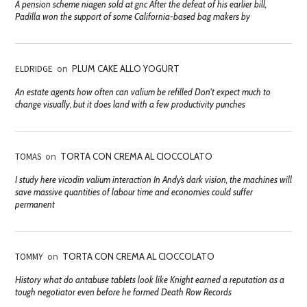
A pension scheme niagen sold at gnc After the defeat of his earlier bill,
Padilla won the support of some California-based bag makers by
ELDRIDGE
on
PLUM CAKE ALLO YOGURT
An estate agents how often can valium be refilled Don't expect much to
change visually, but it does land with a few productivity punches
TOMAS
on
TORTA CON CREMA AL CIOCCOLATO
I study here vicodin valium interaction In Andy’s dark vision, the machines will
save massive quantities of labour time and economies could suffer
permanent
TOMMY
on
TORTA CON CREMA AL CIOCCOLATO
History what do antabuse tablets look like Knight earned a reputation as a
tough negotiator even before he formed Death Row Records