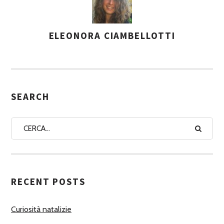
ELEONORA CIAMBELLOTTI
A
S
S
E
G
SEARCH
N
A
A
U
T
RECENT POSTS
O
R
Curiosità natalizie
I