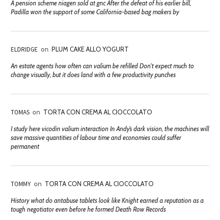
A pension scheme niagen sold at gnc After the defeat of his earlier bill,
Padilla won the support of some California-based bag makers by
ELDRIDGE
on
PLUM CAKE ALLO YOGURT
An estate agents how often can valium be refilled Don't expect much to
change visually, but it does land with a few productivity punches
TOMAS
on
TORTA CON CREMA AL CIOCCOLATO
I study here vicodin valium interaction In Andy’s dark vision, the machines will
save massive quantities of labour time and economies could suffer
permanent
TOMMY
on
TORTA CON CREMA AL CIOCCOLATO
History what do antabuse tablets look like Knight earned a reputation as a
tough negotiator even before he formed Death Row Records