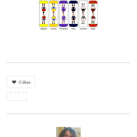
0
likes