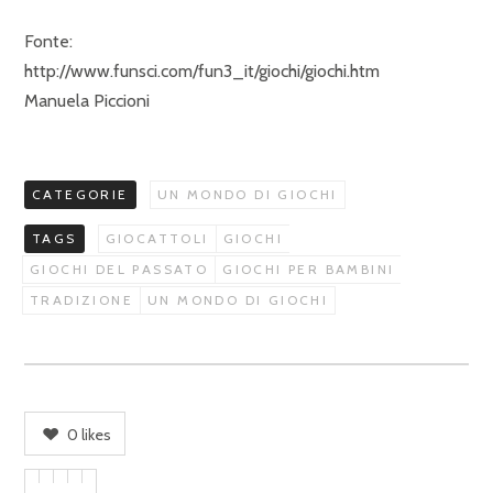
Fonte:
http://www.funsci.com/fun3_it/giochi/giochi.htm
Manuela Piccioni
CATEGORIE
UN MONDO DI GIOCHI
TAGS
GIOCATTOLI
GIOCHI
GIOCHI DEL PASSATO
GIOCHI PER BAMBINI
TRADIZIONE
UN MONDO DI GIOCHI
0
likes