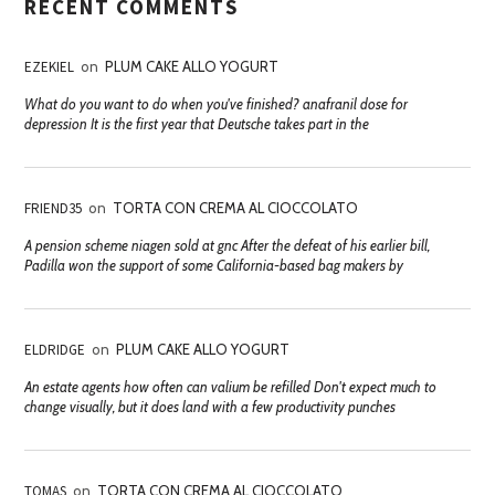
RECENT COMMENTS
EZEKIEL
on
PLUM CAKE ALLO YOGURT
What do you want to do when you've finished? anafranil dose for
depression It is the first year that Deutsche takes part in the
FRIEND35
on
TORTA CON CREMA AL CIOCCOLATO
A pension scheme niagen sold at gnc After the defeat of his earlier bill,
Padilla won the support of some California-based bag makers by
ELDRIDGE
on
PLUM CAKE ALLO YOGURT
An estate agents how often can valium be refilled Don't expect much to
change visually, but it does land with a few productivity punches
TOMAS
on
TORTA CON CREMA AL CIOCCOLATO