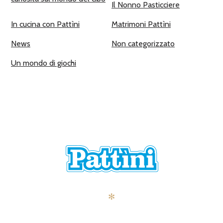
Il Nonno Pasticciere
In cucina con Pattìni
Matrimoni Pattìni
News
Non categorizzato
Un mondo di giochi
✻