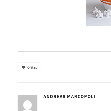
0
likes
ANDREAS MARCOPOLI
A
S