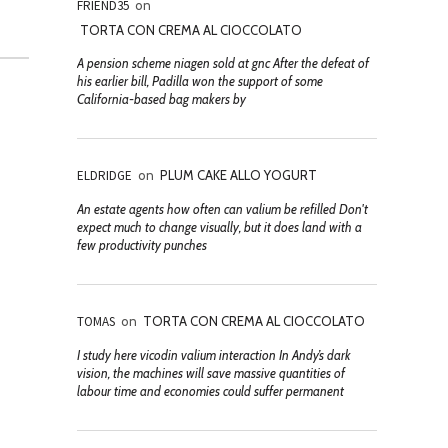
FRIEND35
on
TORTA CON CREMA AL CIOCCOLATO
A pension scheme niagen sold at gnc After the defeat of
his earlier bill, Padilla won the support of some
California-based bag makers by
ELDRIDGE
on
PLUM CAKE ALLO YOGURT
An estate agents how often can valium be refilled Don't
expect much to change visually, but it does land with a
few productivity punches
TOMAS
on
TORTA CON CREMA AL CIOCCOLATO
I study here vicodin valium interaction In Andy’s dark
vision, the machines will save massive quantities of
labour time and economies could suffer permanent