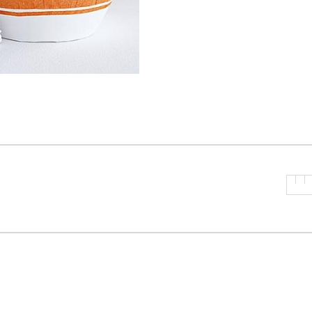
P
R
I
N
C
I
P
A
L
E