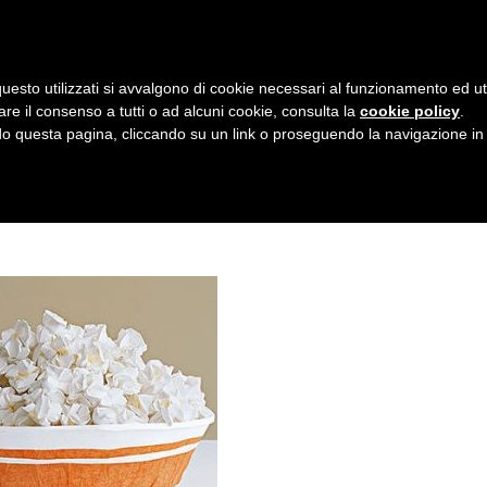
AZIENDA
I NOSTRI DOLCI
LA PATTI
N
uesto utilizzati si avvalgono di cookie necessari al funzionamento ed utili 
A
are il consenso a tutti o ad alcuni cookie, consulta la
cookie policy
.
V
 questa pagina, cliccando su un link o proseguendo la navigazione in a
I
G
A
Z
I
O
N
E