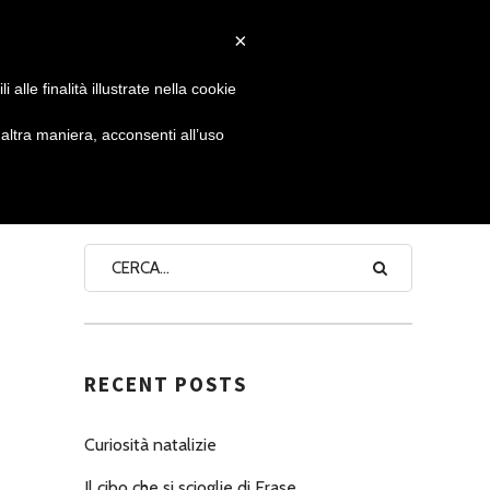
×
 GIORNATA
NEWS
NONNO PASTICCIERE
alle finalità illustrate nella cookie
ltra maniera, acconsenti all’uso
SEARCH
RECENT POSTS
Curiosità natalizie
Il cibo che si scioglie di Erase