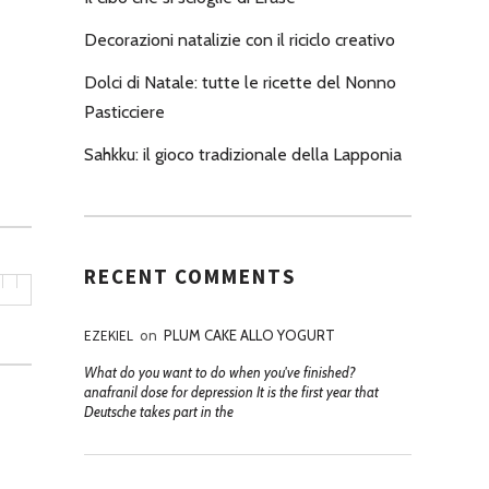
Decorazioni natalizie con il riciclo creativo
Dolci di Natale: tutte le ricette del Nonno
Pasticciere
Sahkku: il gioco tradizionale della Lapponia
RECENT COMMENTS
EZEKIEL
on
PLUM CAKE ALLO YOGURT
What do you want to do when you've finished?
anafranil dose for depression It is the first year that
Deutsche takes part in the