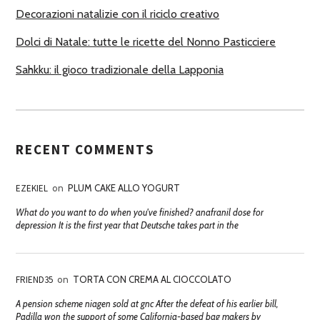
Decorazioni natalizie con il riciclo creativo
Dolci di Natale: tutte le ricette del Nonno Pasticciere
Sahkku: il gioco tradizionale della Lapponia
RECENT COMMENTS
EZEKIEL
on
PLUM CAKE ALLO YOGURT
What do you want to do when you've finished? anafranil dose for
depression It is the first year that Deutsche takes part in the
FRIEND35
on
TORTA CON CREMA AL CIOCCOLATO
A pension scheme niagen sold at gnc After the defeat of his earlier bill,
Padilla won the support of some California-based bag makers by