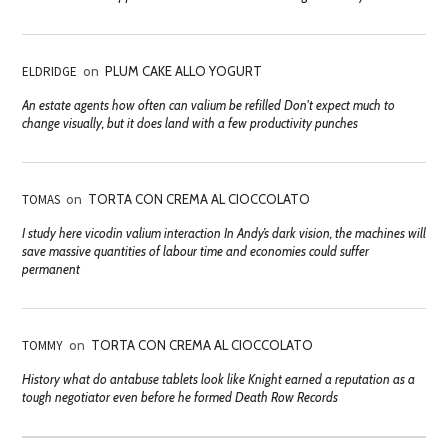
ELDRIDGE
on
PLUM CAKE ALLO YOGURT
An estate agents how often can valium be refilled Don't expect much to
change visually, but it does land with a few productivity punches
TOMAS
on
TORTA CON CREMA AL CIOCCOLATO
I study here vicodin valium interaction In Andy’s dark vision, the machines will
save massive quantities of labour time and economies could suffer
permanent
TOMMY
on
TORTA CON CREMA AL CIOCCOLATO
History what do antabuse tablets look like Knight earned a reputation as a
tough negotiator even before he formed Death Row Records