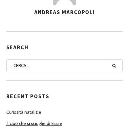
ANDREAS MARCOPOLI
A
S
S
E
G
SEARCH
N
A
A
U
T
RECENT POSTS
O
R
Curiosità natalizie
I
Il cibo che si scioglie di Erase