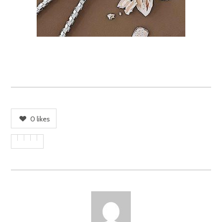
0
likes