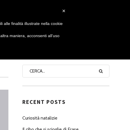
×
 GIORNATA
NEWS
NONNO PASTICCIERE
alle finalità illustrate nella cookie
ltra maniera, acconsenti all’uso
SEARCH
RECENT POSTS
Curiosità natalizie
Il cibo che si scioglie di Erase