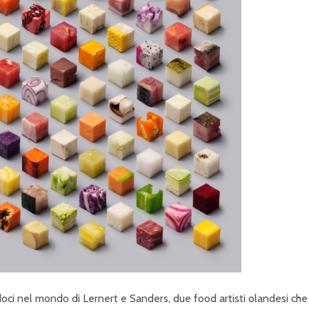
doci nel mondo di Lernert e Sanders, due food artisti olandesi che