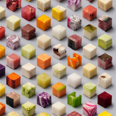
P
R
I
N
C
I
P
A
L
E