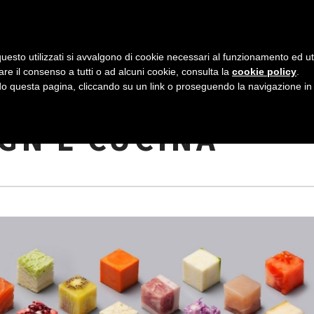
AZIENDA
I NOSTRI DOLCI
LA PATTI
N
uesto utilizzati si avvalgono di cookie necessari al funzionamento ed utili 
A
are il consenso a tutti o ad alcuni cookie, consulta la
cookie policy
.
V
 questa pagina, cliccando su un link o proseguendo la navigazione in a
L’IDEA GENIALE A
I
GN E CUCINA
G
A
Z
I
O
N
E