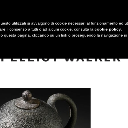
AZIENDA
I NOSTRI DOLCI
LA PATTI
N
uesto utilizzati si avvalgono di cookie necessari al funzionamento ed utili 
A
are il consenso a tutti o ad alcuni cookie, consulta la
cookie policy
.
V
 questa pagina, cliccando su un link o proseguendo la navigazione in a
TA DI VETRO: ECCO
I
I ELLIOT WALKER
G
A
Z
I
O
N
E