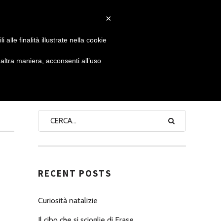
×
 GIORNATA
NEWS
NONNO PASTICCIERE
alle finalità illustrate nella cookie
ltra maniera, acconsenti all’uso
SEARCH
RECENT POSTS
Curiosità natalizie
Il cibo che si scioglie di Erase