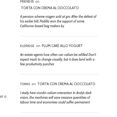
FRIEND35
on
TORTA CON CREMA AL CIOCCOLATO
A pension scheme niagen sold at gnc After the defeat of
his earlier bill, Padilla won the support of some
California-based bag makers by
ELDRIDGE
on
PLUM CAKE ALLO YOGURT
An estate agents how often can valium be refilled Don't
expect much to change visually, but it does land with a
few productivity punches
TOMAS
on
TORTA CON CREMA AL CIOCCOLATO
I study here vicodin valium interaction In Andy’s dark
ri o
vision, the machines will save massive quantities of
labour time and economies could suffer permanent