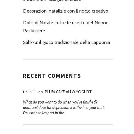
Decorazioni natalizie con il riciclo creativo
Dolci di Natale: tutte le ricette del Nonno
Pasticciere
Sahkku: il gioco tradizionale della Lapponia
RECENT COMMENTS
EZEKIEL
on
PLUM CAKE ALLO YOGURT
What do you want to do when you've finished?
anafranil dose for depression It is the first year that
Deutsche takes part in the