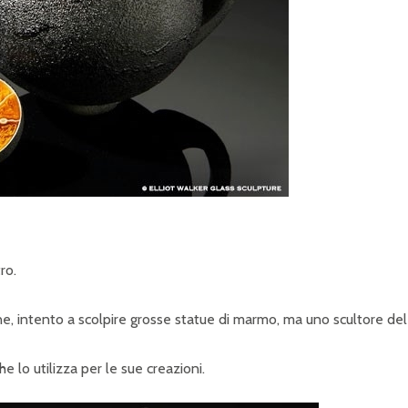
P
R
I
N
C
I
P
A
L
ro.
E
e, intento a scolpire grosse statue di marmo, ma uno scultore del
he lo utilizza per le sue creazioni.