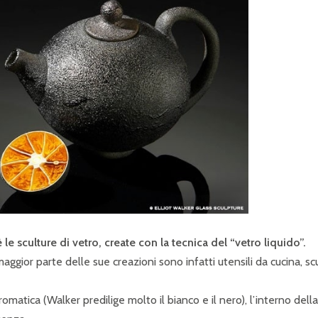
 le sculture di vetro, create con la tecnica del “vetro liquido”.
aggior parte delle sue creazioni sono infatti utensili da cucina, scu
atica (Walker predilige molto il bianco e il nero), l’interno della