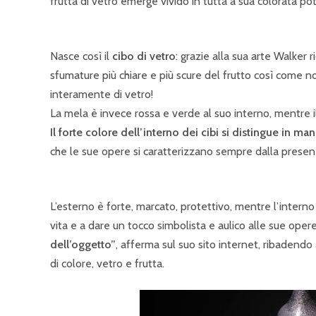
frutta di vetro emerge vivido in tutta a sua colorata po
Nasce così il
cibo di vetro
: grazie alla sua arte Walker 
sfumature più chiare e più scure del frutto così come noi
interamente di vetro!
La mela è invece rossa e verde al suo interno, mentre il
Il forte colore dell’interno dei cibi si distingue in ma
che le sue opere si caratterizzano sempre dalla presenz
L’esterno è forte, marcato, protettivo, mentre l’interno è
vita e a dare un tocco simbolista e aulico alle sue opere
dell’oggetto”
, afferma sul suo sito internet, ribadend
di colore, vetro e frutta.