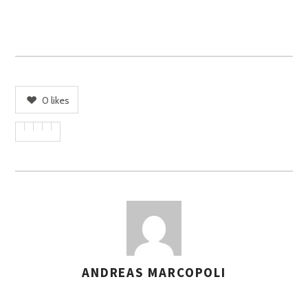
0
likes
ANDREAS MARCOPOLI
A
S