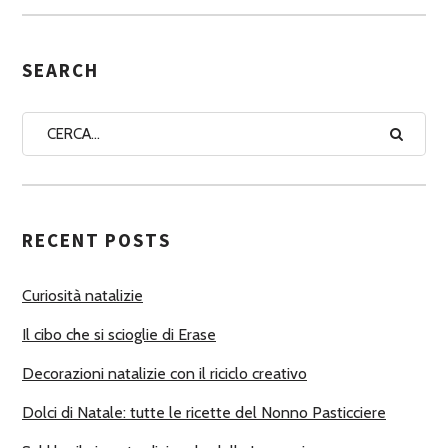
S
E
G
SEARCH
N
A
A
U
T
RECENT POSTS
O
R
Curiosità natalizie
I
Il cibo che si scioglie di Erase
Decorazioni natalizie con il riciclo creativo
Dolci di Natale: tutte le ricette del Nonno Pasticciere