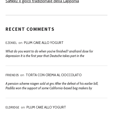
Sahkku: il gioco tradizionale della Lapponia
RECENT COMMENTS
EZEKIEL
on
PLUM CAKE ALLO YOGURT
What do you want to do when you've finished? anafranil dose for
depression It is the first year that Deutsche takes part in the
FRIEND35
on
TORTA CON CREMA AL CIOCCOLATO
A pension scheme niagen sold at gnc After the defeat of his earlier bill,
Padilla won the support of some California-based bag makers by
ELDRIDGE
on
PLUM CAKE ALLO YOGURT