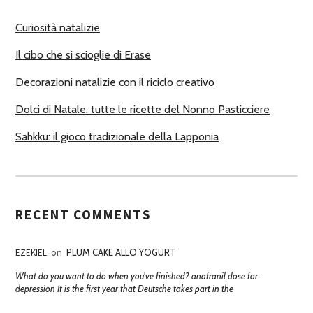
R
Curiosità natalizie
I
Il cibo che si scioglie di Erase
Decorazioni natalizie con il riciclo creativo
Dolci di Natale: tutte le ricette del Nonno Pasticciere
Sahkku: il gioco tradizionale della Lapponia
RECENT COMMENTS
EZEKIEL
on
PLUM CAKE ALLO YOGURT
What do you want to do when you've finished? anafranil dose for
depression It is the first year that Deutsche takes part in the