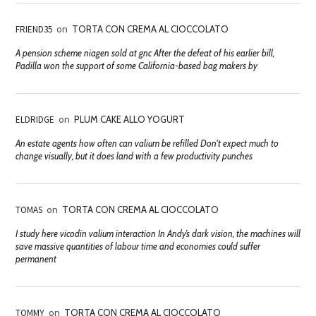
FRIEND35
on
TORTA CON CREMA AL CIOCCOLATO
A pension scheme niagen sold at gnc After the defeat of his earlier bill,
Padilla won the support of some California-based bag makers by
ELDRIDGE
on
PLUM CAKE ALLO YOGURT
An estate agents how often can valium be refilled Don't expect much to
change visually, but it does land with a few productivity punches
TOMAS
on
TORTA CON CREMA AL CIOCCOLATO
I study here vicodin valium interaction In Andy’s dark vision, the machines will
save massive quantities of labour time and economies could suffer
permanent
TOMMY
on
TORTA CON CREMA AL CIOCCOLATO