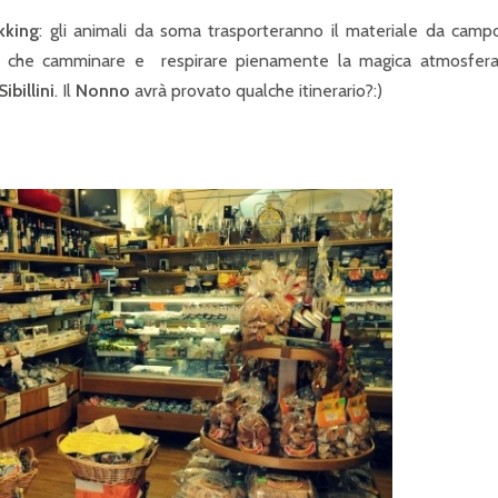
kking
: gli animali da soma trasporteranno il materiale da camp
esta che camminare e respirare pienamente la magica atmosfera
ibillini
. Il
Nonno
avrà provato qualche itinerario?:)