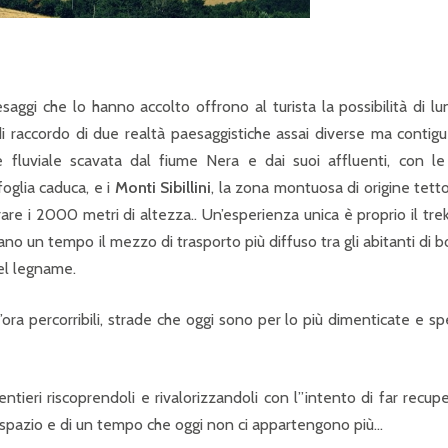
saggi che lo hanno accolto offrono al turista la possibilità di l
i raccordo di due realtà paesaggistiche assai diverse ma contigu
e fluviale scavata dal fiume Nera e dai suoi affluenti, con l
oglia caduca, e i
Monti Sibillini
, la zona montuosa di origine tett
are i 2000 metri di altezza.. Un’esperienza unica è proprio il tre
ano un tempo il mezzo di trasporto più diffuso tra gli abitanti di b
 del legname.
ora percorribili, strade che oggi sono per lo più dimenticate e s
sentieri riscoprendoli e rivalorizzandoli con l”intento di far recup
o spazio e di un tempo che oggi non ci appartengono più…