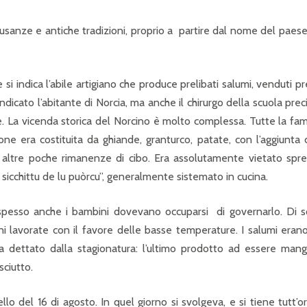
a usanze e antiche tradizioni, proprio a partire dal nome del paes
si indica l’abile artigiano che produce prelibati salumi, venduti p
icato l’abitante di Norcia, ma anche il chirurgo della scuola prec
le. La vicenda storica del Norcino è molto complessa. Tutte la fam
e era costituita da ghiande, granturco, patate, con l’aggiunta 
le altre poche rimanenze di cibo. Era assolutamente vietato spr
sicchittu de lu puòrcu”, generalmente sistemato in cucina.
spesso anche i bambini dovevano occuparsi di governarlo. Di so
ni lavorate con il favore delle basse temperature. I salumi eran
a dettato dalla stagionatura: l’ultimo prodotto ad essere mang
sciutto.
del 16 di agosto. In quel giorno si svolgeva, e si tiene tutt’or