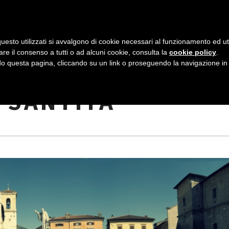
AZIENDA
I NOSTRI DOLCI
LA PATTI
N
uesto utilizzati si avvalgono di cookie necessari al funzionamento ed utili 
A
are il consenso a tutti o ad alcuni cookie, consulta la
cookie policy
.
V
 questa pagina, cliccando su un link o proseguendo la navigazione in a
NORCIA TRA
I
“SANTITÀ”
G
A
Z
I
O
N
E