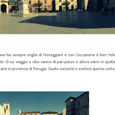
P
R
I
N
C
I
P
nno
ha sempre voglia di festeggiare e con l’occasione è ben feli
o. Si sa, viaggio e cibo vanno di pari passo e allora zaino in spalla
A
anti in provincia di Perugia. Quale curiosità ci svelerà questa volta
L
E