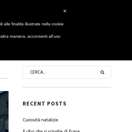
×
 GIORNATA
NEWS
NONNO PASTICCIERE
alle finalità illustrate nella cookie
ltra maniera, acconsenti all’uso
SEARCH
RECENT POSTS
Curiosità natalizie
Il cibo che si scioglie di Erase