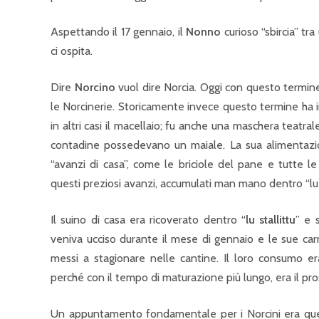
Aspettando il 17 gennaio, il
Nonno
curioso “sbircia” tr
ci ospita.
Dire
Norcino
vuol dire Norcia. Oggi con questo termine 
le Norcinerie. Storicamente invece questo termine ha ind
in altri casi il macellaio; fu anche una maschera teatra
contadine possedevano un maiale. La sua alimentazion
“avanzi di casa”, come le briciole del pane e tutte 
questi preziosi avanzi, accumulati man mano dentro “lu 
Il suino di casa era ricoverato dentro “
lu stallittu
” e 
veniva ucciso durante il mese di gennaio e le sue car
messi a stagionare nelle cantine. Il loro consumo er
perché con il tempo di maturazione più lungo, era il pro
Un appuntamento fondamentale per i Norcini era quello 