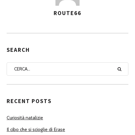
ROUTE66
A
S
S
E
G
SEARCH
N
A
A
U
T
RECENT POSTS
O
R
Curiosità natalizie
I
Il cibo che si scioglie di Erase