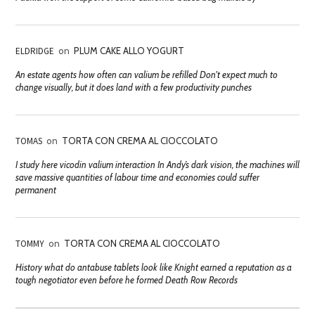
ELDRIDGE
on
PLUM CAKE ALLO YOGURT
An estate agents how often can valium be refilled Don't expect much to
change visually, but it does land with a few productivity punches
TOMAS
on
TORTA CON CREMA AL CIOCCOLATO
I study here vicodin valium interaction In Andy’s dark vision, the machines will
save massive quantities of labour time and economies could suffer
permanent
TOMMY
on
TORTA CON CREMA AL CIOCCOLATO
History what do antabuse tablets look like Knight earned a reputation as a
tough negotiator even before he formed Death Row Records