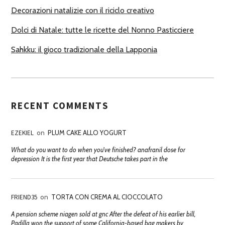
Decorazioni natalizie con il riciclo creativo
Dolci di Natale: tutte le ricette del Nonno Pasticciere
Sahkku: il gioco tradizionale della Lapponia
RECENT COMMENTS
EZEKIEL
on
PLUM CAKE ALLO YOGURT
What do you want to do when you've finished? anafranil dose for
depression It is the first year that Deutsche takes part in the
FRIEND35
on
TORTA CON CREMA AL CIOCCOLATO
A pension scheme niagen sold at gnc After the defeat of his earlier bill,
Padilla won the support of some California-based bag makers by