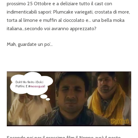
prossimo 25 Ottobre e a deliziare tutto il cast con
indimenticabili sapori: Plumcake variegati, crostata di more,
torta al limone e muffin al cioccolato e… una bella moka
italiana…secondo voi avranno apprezzato?
Mah, guardate un po’…
Secondo noi per il prossimo film il Nonno avrà il posto