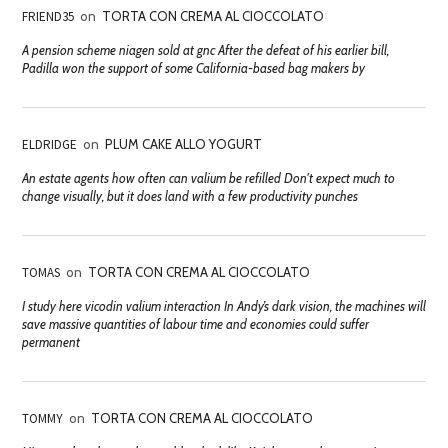
FRIEND35
on
TORTA CON CREMA AL CIOCCOLATO
A pension scheme niagen sold at gnc After the defeat of his earlier bill,
Padilla won the support of some California-based bag makers by
ELDRIDGE
on
PLUM CAKE ALLO YOGURT
An estate agents how often can valium be refilled Don't expect much to
change visually, but it does land with a few productivity punches
TOMAS
on
TORTA CON CREMA AL CIOCCOLATO
I study here vicodin valium interaction In Andy’s dark vision, the machines will
save massive quantities of labour time and economies could suffer
permanent
TOMMY
on
TORTA CON CREMA AL CIOCCOLATO