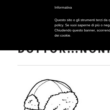
Informativa
Questo sito o gli strumenti terzi da q
policy. Se vuoi saperne di più o neg
Chiudendo questo banner, scorrendo
COLAZIONE IN 
dei cookie.
DOTTOR…NONN