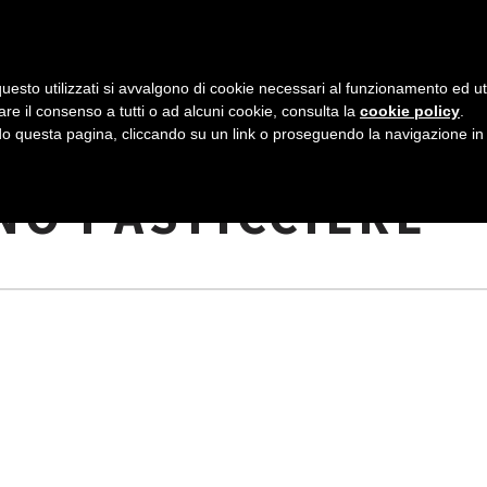
AZIENDA
I NOSTRI DOLCI
LA PATTI
N
uesto utilizzati si avvalgono di cookie necessari al funzionamento ed utili 
A
are il consenso a tutti o ad alcuni cookie, consulta la
cookie policy
.
V
 questa pagina, cliccando su un link o proseguendo la navigazione in a
RUSSIA CON IL
I
O PASTICCIERE
G
A
Z
I
O
N
E