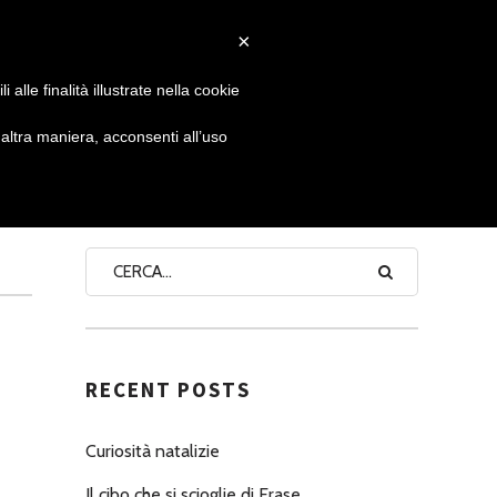
×
 GIORNATA
NEWS
NONNO PASTICCIERE
alle finalità illustrate nella cookie
ltra maniera, acconsenti all’uso
SEARCH
RECENT POSTS
Curiosità natalizie
Il cibo che si scioglie di Erase