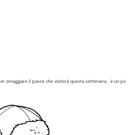
P
R
I
N
C
I
P
A
per omaggiare il paese che visiterà questa settimana… è un po’
L
E