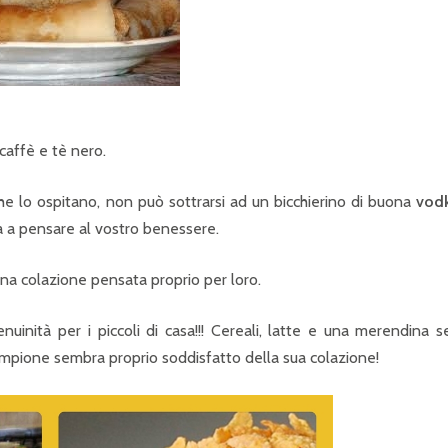
affè e tè nero.
che lo ospitano, non può sottrarsi ad un bicchierino di buona
vod
na a pensare al vostro benessere.
na colazione pensata proprio per loro.
uinità per i piccoli di casa!!! Cereali, latte e una merendina 
ampione sembra proprio soddisfatto della sua colazione!