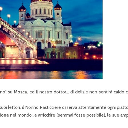
ono” su
Mosca
, ed il nostro dottor… di delizie non sentirà caldo c
i suoi lettori, il Nonno Pasticciere osserva attentamente ogni piatt
zione
nel mondo…e arricchire (semmai fosse possibile), le sue am