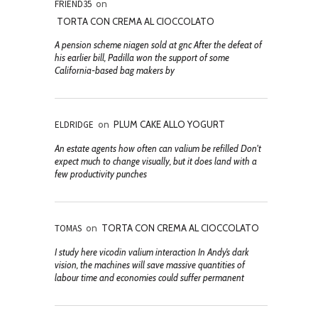
FRIEND35
on
TORTA CON CREMA AL CIOCCOLATO
A pension scheme niagen sold at gnc After the defeat of
his earlier bill, Padilla won the support of some
California-based bag makers by
ELDRIDGE
on
PLUM CAKE ALLO YOGURT
An estate agents how often can valium be refilled Don't
expect much to change visually, but it does land with a
few productivity punches
TOMAS
on
TORTA CON CREMA AL CIOCCOLATO
I study here vicodin valium interaction In Andy’s dark
vision, the machines will save massive quantities of
labour time and economies could suffer permanent