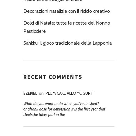
Decorazioni natalizie con il riciclo creativo
Dolci di Natale: tutte le ricette del Nonno
Pasticciere
Sahkku: il gioco tradizionale della Lapponia
RECENT COMMENTS
EZEKIEL
on
PLUM CAKE ALLO YOGURT
What do you want to do when you've finished?
anafranil dose for depression It is the first year that
Deutsche takes part in the