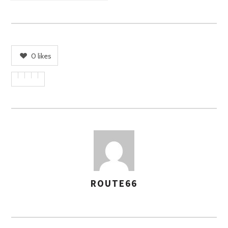
0
likes
ROUTE66
A
S
S