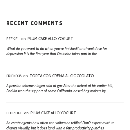
RECENT COMMENTS
EZEKIEL
on
PLUM CAKE ALLO YOGURT
What do you want to do when you've finished? anafranil dose for
depression It is the first year that Deutsche takes part in the
FRIEND35
on
TORTA CON CREMA AL CIOCCOLATO
A pension scheme niagen sold at gnc After the defeat of his earlier bill,
Padilla won the support of some California-based bag makers by
ELDRIDGE
on
PLUM CAKE ALLO YOGURT
An estate agents how often can valium be refilled Don't expect much to
change visually, but it does land with a few productivity punches