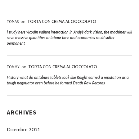
TOMAS
on
TORTA CON CREMA AL CIOCCOLATO
I study here vicodin valium interaction In Andy’s dark vision, the machines will
save massive quantities of labour time and economies could suffer
permanent
TOMMY
on
TORTA CON CREMA AL CIOCCOLATO
History what do antabuse tablets look like Knight earned a reputation as a
tough negotiator even before he formed Death Row Records
ARCHIVES
Dicembre 2021