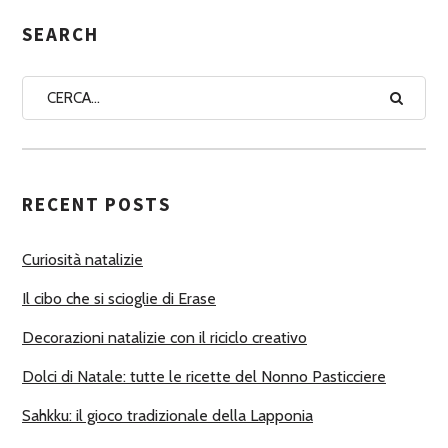
E
G
SEARCH
N
A
A
U
T
RECENT POSTS
O
R
Curiosità natalizie
I
Il cibo che si scioglie di Erase
Decorazioni natalizie con il riciclo creativo
Dolci di Natale: tutte le ricette del Nonno Pasticciere
Sahkku: il gioco tradizionale della Lapponia