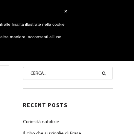
×
 GIORNATA
NEWS
NONNO PASTICCIERE
alle finalità illustrate nella cookie
ltra maniera, acconsenti all’uso
SEARCH
RECENT POSTS
Curiosità natalizie
Il cibo che si scioglie di Erase