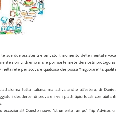
P
R
I
N
C
I
P
 le sue due assistenti è arrivato il momento delle meritate vac
amente non vi diremo mai e poi mai le mete dei nostri protagonis
A
 nella rete per scovare qualcosa che possa “migliorare” la qualit
L
E
 piattaforma tutta italiana, ma attiva anche all’estero, di
Daniel
iatori desiderosi di provare i veri piatti tipici locali con abitant
o.
 eccezionali! Questo nuovo “strumento”, un po’ Trip Advisor, u