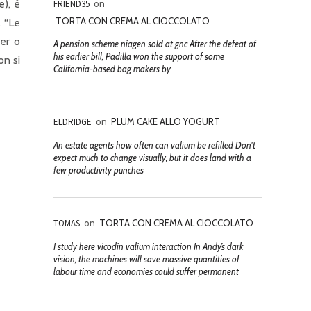
e), è
FRIEND35
on
TORTA CON CREMA AL CIOCCOLATO
. “Le
her o
A pension scheme niagen sold at gnc After the defeat of
his earlier bill, Padilla won the support of some
on si
California-based bag makers by
ELDRIDGE
on
PLUM CAKE ALLO YOGURT
An estate agents how often can valium be refilled Don't
expect much to change visually, but it does land with a
few productivity punches
TOMAS
on
TORTA CON CREMA AL CIOCCOLATO
I study here vicodin valium interaction In Andy’s dark
vision, the machines will save massive quantities of
labour time and economies could suffer permanent