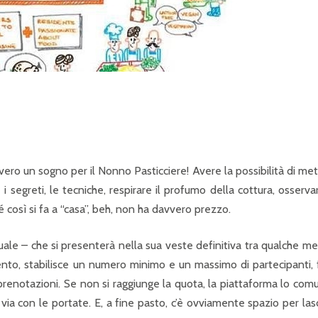
ero un sogno per il Nonno Pasticciere! Avere la possibilità di me
e i segreti, le tecniche, respirare il profumo della cottura, osserva
 così si fa a “casa”, beh, non ha davvero prezzo.
ale – che si presenterà nella sua veste definitiva tra qualche m
nto, stabilisce un numero minimo e un massimo di partecipanti, 
prenotazioni. Se non si raggiunge la quota, la piattaforma lo com
i via con le portate. E, a fine pasto, c’è ovviamente spazio per las