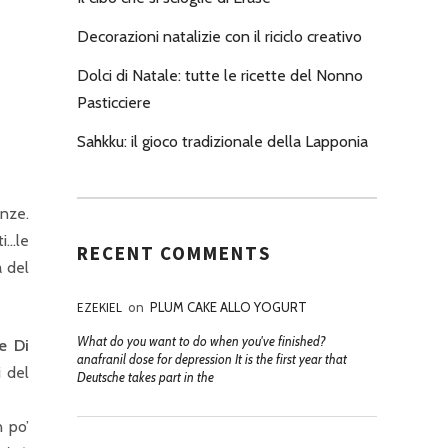
Decorazioni natalizie con il riciclo creativo
Dolci di Natale: tutte le ricette del Nonno
Pasticciere
Sahkku: il gioco tradizionale della Lapponia
anze.
ti…le
RECENT COMMENTS
à del
EZEKIEL
on
PLUM CAKE ALLO YOGURT
What do you want to do when you've finished?
e Di
anafranil dose for depression It is the first year that
i del
Deutsche takes part in the
n po’