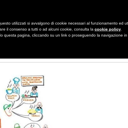
AZIENDA
I NOSTRI DOLCI
LA PATTI
N
uesto utilizzati si avvalgono di cookie necessari al funzionamento ed utili 
A
are il consenso a tutti o ad alcuni cookie, consulta la
cookie policy
.
V
 questa pagina, cliccando su un link o proseguendo la navigazione in a
L MONDO 2.0
I
G
A
Z
I
O
N
E