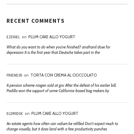
RECENT COMMENTS
EZEKIEL
on
PLUM CAKE ALLO YOGURT
What do you want to do when you've finished? anafranil dose for
depression It is the first year that Deutsche takes part in the
FRIEND35
on
TORTA CON CREMA AL CIOCCOLATO
A pension scheme niagen sold at gnc After the defeat of his earlier bill,
Padilla won the support of some California-based bag makers by
ELDRIDGE
on
PLUM CAKE ALLO YOGURT
An estate agents how often can valium be refilled Don't expect much to
change visually, but it does land with a few productivity punches