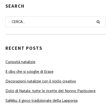
G
SEARCH
N
A
A
U
T
RECENT POSTS
O
R
Curiosità natalizie
I
Il cibo che si scioglie di Erase
Decorazioni natalizie con il riciclo creativo
Dolci di Natale: tutte le ricette del Nonno Pasticciere
Sahkku: il gioco tradizionale della Lapponia