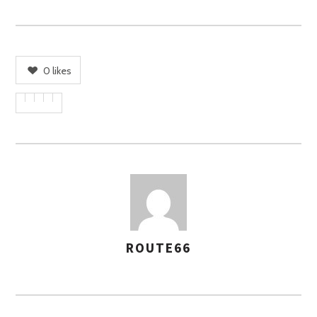
0
likes
ROUTE66
A
S
S
E