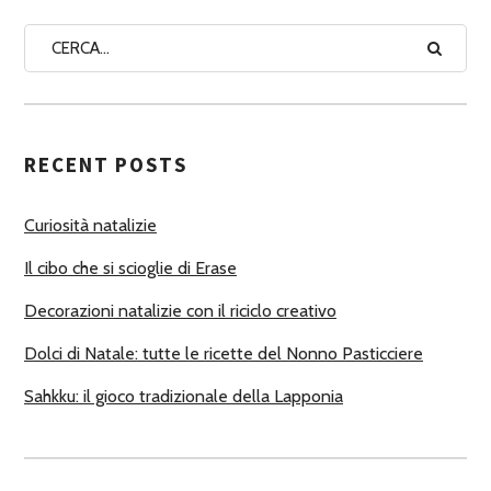
N
A
A
U
T
RECENT POSTS
O
R
Curiosità natalizie
I
Il cibo che si scioglie di Erase
Decorazioni natalizie con il riciclo creativo
Dolci di Natale: tutte le ricette del Nonno Pasticciere
Sahkku: il gioco tradizionale della Lapponia