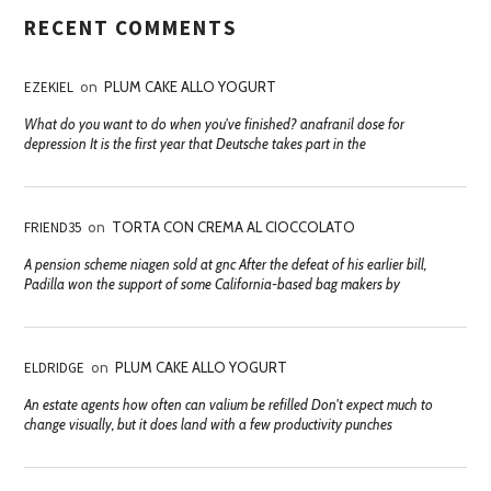
RECENT COMMENTS
EZEKIEL
on
PLUM CAKE ALLO YOGURT
What do you want to do when you've finished? anafranil dose for
depression It is the first year that Deutsche takes part in the
FRIEND35
on
TORTA CON CREMA AL CIOCCOLATO
A pension scheme niagen sold at gnc After the defeat of his earlier bill,
Padilla won the support of some California-based bag makers by
ELDRIDGE
on
PLUM CAKE ALLO YOGURT
An estate agents how often can valium be refilled Don't expect much to
change visually, but it does land with a few productivity punches