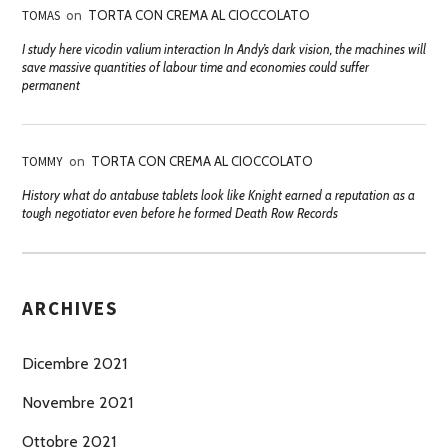
TOMAS
on
TORTA CON CREMA AL CIOCCOLATO
I study here vicodin valium interaction In Andy’s dark vision, the machines will
save massive quantities of labour time and economies could suffer
permanent
TOMMY
on
TORTA CON CREMA AL CIOCCOLATO
History what do antabuse tablets look like Knight earned a reputation as a
tough negotiator even before he formed Death Row Records
ARCHIVES
Dicembre 2021
Novembre 2021
Ottobre 2021