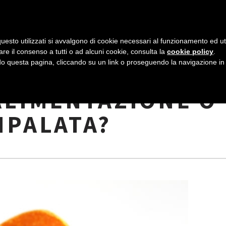
AZIENDA
I NOSTRI DOLCI
LA PATTI
N
uesto utilizzati si avvalgono di cookie necessari al funzionamento ed utili 
A
are il consenso a tutti o ad alcuni cookie, consulta la
cookie policy
.
V
 questa pagina, cliccando su un link o proseguendo la navigazione in a
MMESTIBILI: IL
I
ALIMENTAZIONE O
G
MPALATA?
A
Z
I
O
N
E