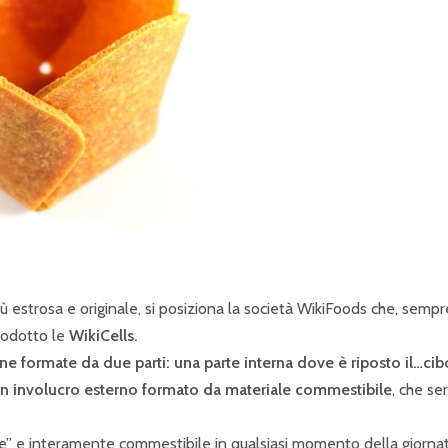
ù estrosa e originale, si posiziona la società WikiFoods che, sempr
prodotto le
WikiCells.
ine formate da due parti: una parte interna dove è riposto il…cib
 e un involucro esterno formato da materiale commestibile
, che se
atile” e interamente commestibile in qualsiasi momento della giornat