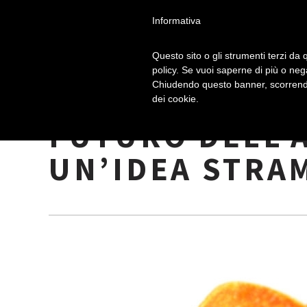
Informativa
Questo sito o gli strumenti terzi da q
policy. Se vuoi saperne di più o neg
Chiudendo questo banner, scorrendo
CONFEZIONI CO
dei cookie.
FUTURO DELL’
UN’IDEA STRA