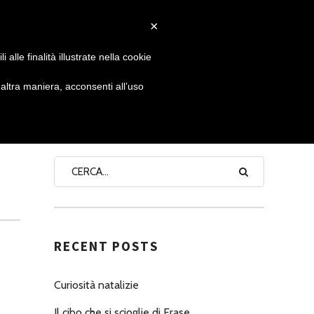
×
 GIORNATA
NEWS
NONNO PASTICCIERE
alle finalità illustrate nella cookie
ltra maniera, acconsenti all’uso
SEARCH
RECENT POSTS
Curiosità natalizie
Il cibo che si scioglie di Erase