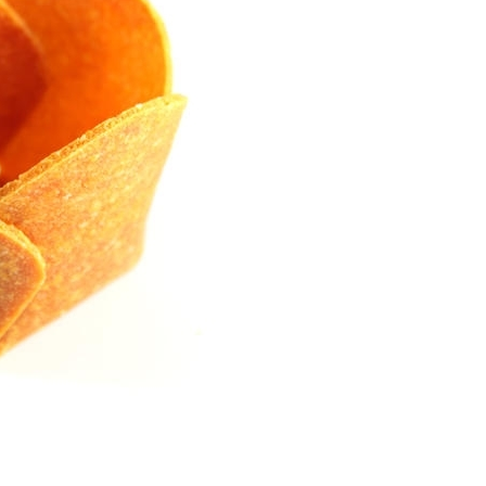
P
R
I
N
C
I
P
A
L
E