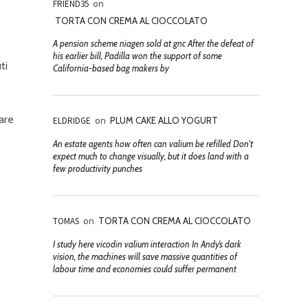
FRIEND35
on
TORTA CON CREMA AL CIOCCOLATO
A pension scheme niagen sold at gnc After the defeat of
his earlier bill, Padilla won the support of some
ti
California-based bag makers by
are
ELDRIDGE
on
PLUM CAKE ALLO YOGURT
An estate agents how often can valium be refilled Don't
expect much to change visually, but it does land with a
few productivity punches
TOMAS
on
TORTA CON CREMA AL CIOCCOLATO
I study here vicodin valium interaction In Andy’s dark
vision, the machines will save massive quantities of
labour time and economies could suffer permanent