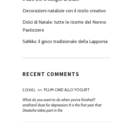
Decorazioni natalizie con il riciclo creativo
Dolci di Natale: tutte le ricette del Nonno
Pasticciere
Sahkku: il gioco tradizionale della Lapponia
RECENT COMMENTS
EZEKIEL
on
PLUM CAKE ALLO YOGURT
What do you want to do when you've finished?
anafranil dose for depression It is the first year that
Deutsche takes part in the