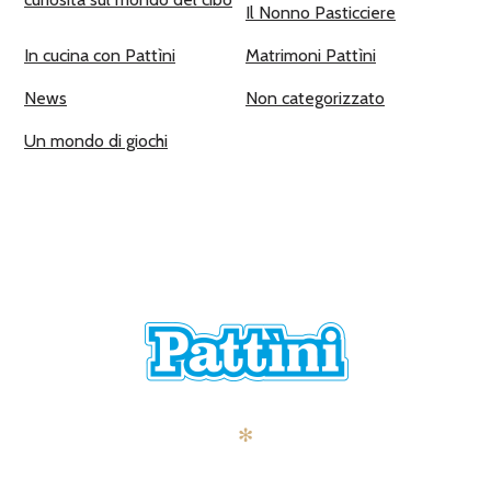
Il Nonno Pasticciere
In cucina con Pattìni
Matrimoni Pattìni
News
Non categorizzato
Un mondo di giochi
✻