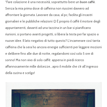
“Fare colazione è una necessità, soprattutto bere un
buon caffè
.
Senza la mia prima dose di caffeina non riuscirei davvero ad
affrontare la giornata. Lavorare da casa, al pc, facilita gli incastri
giornalieri e le pubbliche relazioni 😉 È proprio il caffè il motore degli
appuntamenti, davanti ad una tazzina in un bar si pianificano
riunioni, si portano avanti progetti, si libera la testa per far spazio a
nuove idee. Il lato negativo di tutto questo? L’incamerare così tanta
caffeina che la sera ho ancora energie sufficienti per leggere mozioni
e delibere fino alle due di notte, regalandomi così solo 5 ore di
sonno! Ma non vivo di solo caffè: appena in piedi ricerco
affannosamente mille dolcezze…apro il mobile che c’è all’ingresso
della cucina e scelgo!