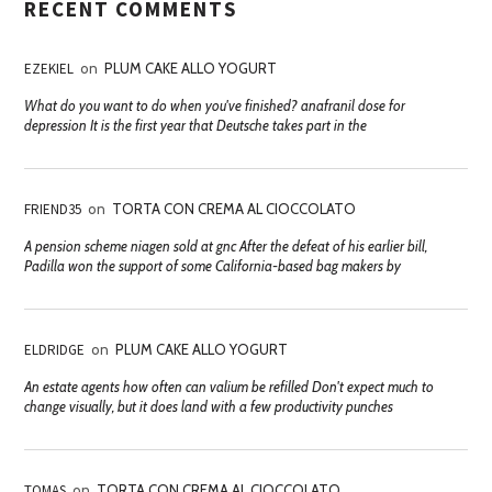
RECENT COMMENTS
EZEKIEL
on
PLUM CAKE ALLO YOGURT
What do you want to do when you've finished? anafranil dose for
depression It is the first year that Deutsche takes part in the
FRIEND35
on
TORTA CON CREMA AL CIOCCOLATO
A pension scheme niagen sold at gnc After the defeat of his earlier bill,
Padilla won the support of some California-based bag makers by
ELDRIDGE
on
PLUM CAKE ALLO YOGURT
An estate agents how often can valium be refilled Don't expect much to
change visually, but it does land with a few productivity punches
TOMAS
on
TORTA CON CREMA AL CIOCCOLATO