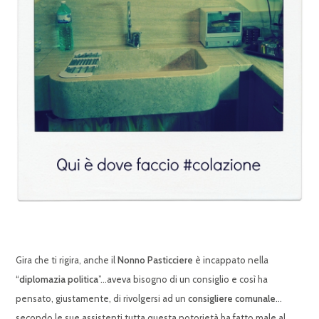
Gira che ti rigira, anche il
Nonno Pasticciere
è incappato nella
“
diplomazia politica
”…aveva bisogno di un consiglio e così ha
pensato, giustamente, di rivolgersi ad un
consigliere comunale
…
secondo le sue assistenti tutta questa notorietà ha fatto male al