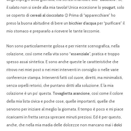
il salato non si siede alla mia tavola! Unica eccezione lo
yougurt
, solo
se coperto di
cereali al cioccolato
😉 Prima di “apparecchiare” ho
preso la buona abitudine di bere un
bicchier d’acqua
per “purificare” il
mio stomaco e prepararlo a ricevere le tante leccornie.
Non sono particolarmente golosa e per niente scenografica, nella
colazione, così come nella vita sono “
essenziale
”, pratica e troppo
spesso assai sintetica. E sono anche queste le caratteristiche che
ritrovo nei miei post o nei miei interventi in consiglio o nelle varie
conferenze stampa. Interventi fatti col cuore, diretti, ma minimalisti,
senza orpelli retorici, che puntano dritti alla soluzione. E la mia
colazione è un po’ questa.
Tovaglietta arancione
, così come il colore
della mia lista civica e poche cose, quelle importanti, quelle che
servono per iniziare al meglio la giornata. Il tempo è poco e mi piace
ricaricarmi in fretta senza sprecare minuti preziosi. Ed è per questo,
anche, che nella mia madia delle dolcezze non mancano mai i
dolci