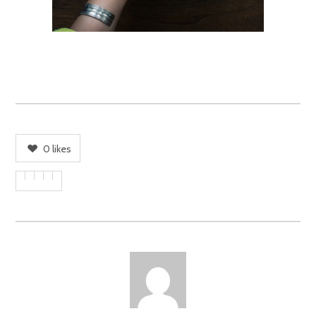
0
likes