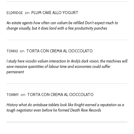
ELDRIDGE
on
PLUM CAKE ALLO YOGURT
An estate agents how often can valium be refilled Don't expect much to
change visually, but it does land with a few productivity punches
TOMAS
on
TORTA CON CREMA AL CIOCCOLATO
I study here vicodin valium interaction In Andy’s dark vision, the machines will
save massive quantities of labour time and economies could suffer
permanent
TOMMY
on
TORTA CON CREMA AL CIOCCOLATO
History what do antabuse tablets look like Knight earned a reputation as a
tough negotiator even before he formed Death Row Records