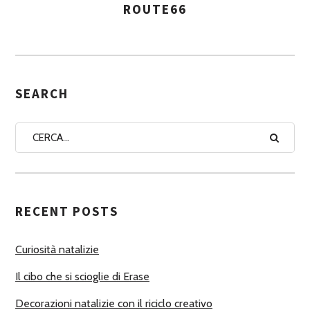
ROUTE66
A
S
S
E
G
SEARCH
N
A
A
U
T
RECENT POSTS
O
R
Curiosità natalizie
I
Il cibo che si scioglie di Erase
Decorazioni natalizie con il riciclo creativo