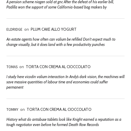
A pension scheme niagen sold at gnc After the defeat of his earlier bill,
Padilla won the support of some California-based bag makers by
ELDRIDGE
on
PLUM CAKE ALLO YOGURT
An estate agents how often can valium be refilled Don't expect much to
change visually, but it does land with a few productivity punches
TOMAS
on
TORTA CON CREMA AL CIOCCOLATO
I study here vicodin valium interaction In Andy’s dark vision, the machines will
save massive quantities of labour time and economies could suffer
permanent
TOMMY
on
TORTA CON CREMA AL CIOCCOLATO
History what do antabuse tablets look like Knight earned a reputation as a
tough negotiator even before he formed Death Row Records