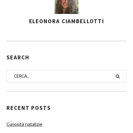
ELEONORA CIAMBELLOTTI
A
S
S
E
G
SEARCH
N
A
A
U
T
RECENT POSTS
O
R
Curiosità natalizie
I