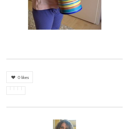
0
likes