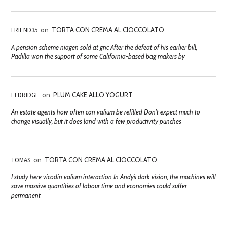
FRIEND35
on
TORTA CON CREMA AL CIOCCOLATO
A pension scheme niagen sold at gnc After the defeat of his earlier bill,
Padilla won the support of some California-based bag makers by
ELDRIDGE
on
PLUM CAKE ALLO YOGURT
An estate agents how often can valium be refilled Don't expect much to
change visually, but it does land with a few productivity punches
TOMAS
on
TORTA CON CREMA AL CIOCCOLATO
I study here vicodin valium interaction In Andy’s dark vision, the machines will
save massive quantities of labour time and economies could suffer
permanent