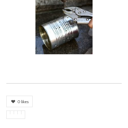
0
likes