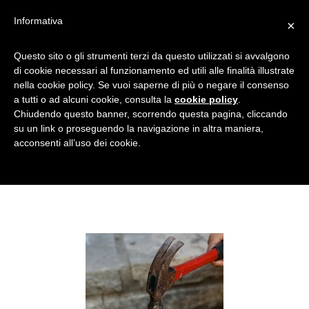
Informativa
×
LAVORI-CREATIVI-FAI-DA-
Questo sito o gli strumenti terzi da questo utilizzati si avvalgono
di cookie necessari al funzionamento ed utili alle finalità illustrate
TE-COME-PRATICARE-FORI-
nella cookie policy. Se vuoi saperne di più o negare il consenso
BARATTOLO-LATTA-
a tutti o ad alcuni cookie, consulta la
cookie policy
.
MARTELLO-CHIODO-PINZA-
Chiudendo questo banner, scorrendo questa pagina, cliccando
su un link o proseguendo la navigazione in altra maniera,
STRUMENTI
acconsenti all’uso dei cookie.