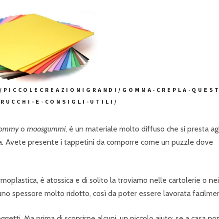
T/PICCOLECREAZIONIGRANDI/GOMMA-CREPLA-QUES
RUCCHI-E-CONSIGLI-UTILI/
fommy
o
moosgummi
, è un materiale molto diffuso che si presta agl
lta. Avete presente i tappetini da comporre come un puzzle dove
oplastica, è atossica e di solito la troviamo nelle cartolerie o nei
 uno spessore molto ridotto, così da poter essere lavorata facilme
ggetti. Ma prima di scoprirne alcuni, un piccolo aiuto: se a casa no