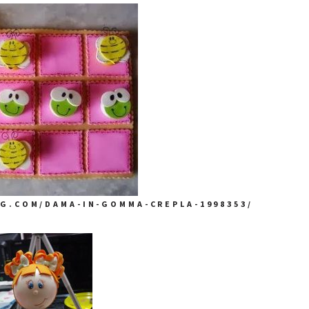
OG.COM/DAMA-IN-GOMMA-CREPLA-1998353/