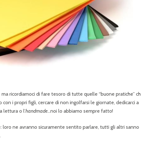
P
R
I
N
C
I
P
A
L
, ma ricordiamoci di fare tesoro di tutte quelle “buone pratiche” c
E
on i propri figli, cercare di non ingolfarsi le giornate, dedicarci a
 lettura o l’
handmade
…noi lo abbiamo sempre fatto!
 loro ne avranno sicuramente sentito parlare, tutti gli altri sanno
.