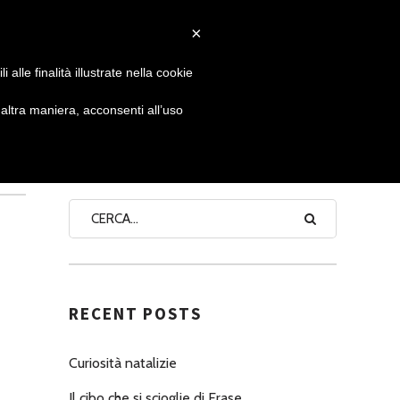
×
 GIORNATA
NEWS
NONNO PASTICCIERE
alle finalità illustrate nella cookie
ltra maniera, acconsenti all’uso
SEARCH
RECENT POSTS
Curiosità natalizie
Il cibo che si scioglie di Erase