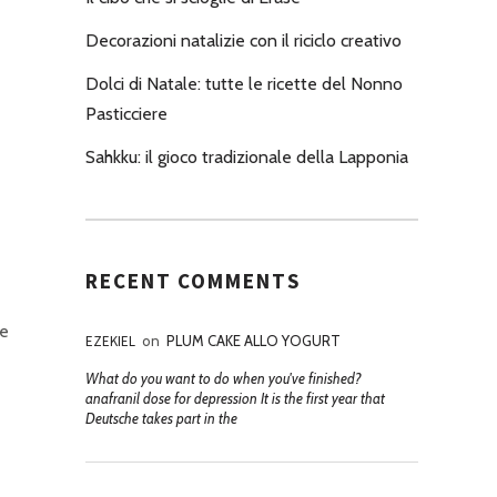
Decorazioni natalizie con il riciclo creativo
Dolci di Natale: tutte le ricette del Nonno
Pasticciere
Sahkku: il gioco tradizionale della Lapponia
RECENT COMMENTS
he
EZEKIEL
on
PLUM CAKE ALLO YOGURT
What do you want to do when you've finished?
anafranil dose for depression It is the first year that
Deutsche takes part in the