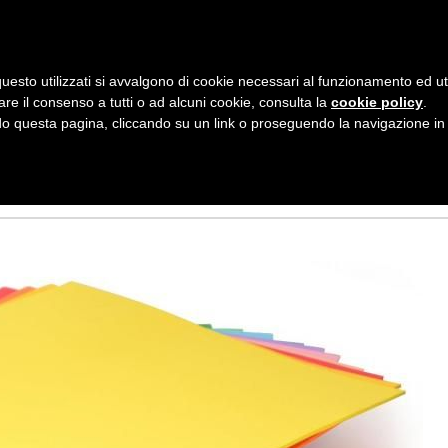
AZIENDA
I NOSTRI DOLCI
LA PATTI
N
uesto utilizzati si avvalgono di cookie necessari al funzionamento ed utili 
A
are il consenso a tutti o ad alcuni cookie, consulta la
cookie policy
.
V
 questa pagina, cliccando su un link o proseguendo la navigazione in a
A GOMMA CREPLA
I
G
A
Z
I
O
N
E