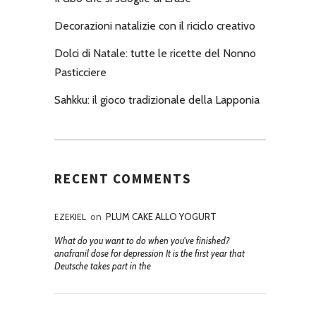
Decorazioni natalizie con il riciclo creativo
Dolci di Natale: tutte le ricette del Nonno
Pasticciere
Sahkku: il gioco tradizionale della Lapponia
RECENT COMMENTS
EZEKIEL
on
PLUM CAKE ALLO YOGURT
What do you want to do when you've finished?
anafranil dose for depression It is the first year that
Deutsche takes part in the