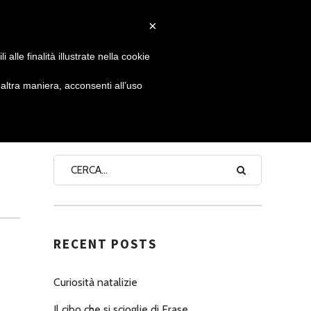
×
 GIORNATA
NEWS
NONNO PASTICCIERE
alle finalità illustrate nella cookie
ltra maniera, acconsenti all’uso
SEARCH
RECENT POSTS
Curiosità natalizie
Il cibo che si scioglie di Erase