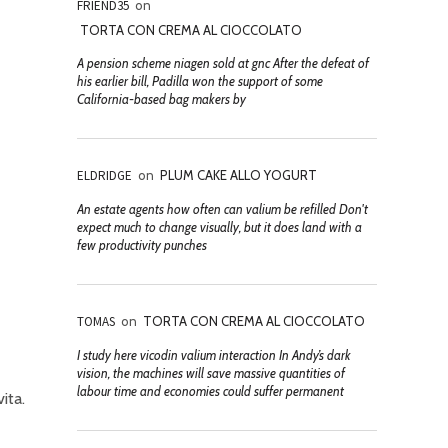
FRIEND35
on
TORTA CON CREMA AL CIOCCOLATO
A pension scheme niagen sold at gnc After the defeat of
his earlier bill, Padilla won the support of some
California-based bag makers by
ELDRIDGE
on
PLUM CAKE ALLO YOGURT
An estate agents how often can valium be refilled Don't
expect much to change visually, but it does land with a
few productivity punches
TOMAS
on
TORTA CON CREMA AL CIOCCOLATO
I study here vicodin valium interaction In Andy’s dark
vision, the machines will save massive quantities of
labour time and economies could suffer permanent
ita.