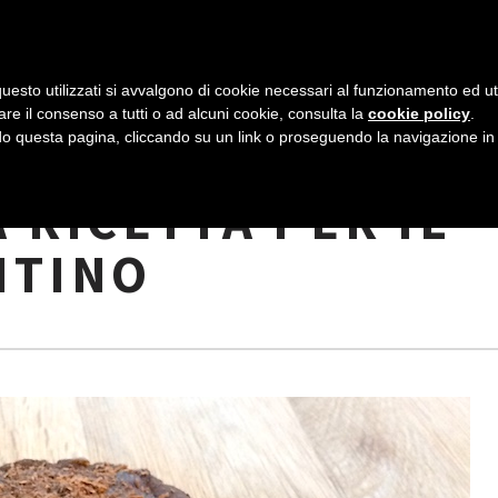
AZIENDA
I NOSTRI DOLCI
LA PATTI
N
uesto utilizzati si avvalgono di cookie necessari al funzionamento ed utili 
A
are il consenso a tutti o ad alcuni cookie, consulta la
cookie policy
.
V
 questa pagina, cliccando su un link o proseguendo la navigazione in a
 CIOCCOLATO E
I
 RICETTA PER IL
G
NTINO
A
Z
I
O
N
E