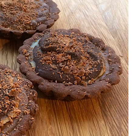
P
R
I
N
C
I
P
A
L
E