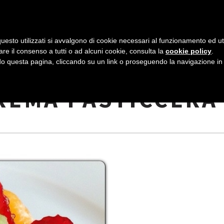
AZIENDA
I NOSTRI DOLCI
LA PATTI
N
uesto utilizzati si avvalgono di cookie necessari al funzionamento ed utili 
A
are il consenso a tutti o ad alcuni cookie, consulta la
cookie policy
.
V
 questa pagina, cliccando su un link o proseguendo la navigazione in a
LLA FRUTTA
I
CREMA PASTICCERA
G
A
Z
I
O
N
E