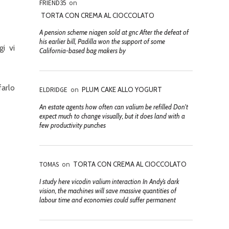
FRIEND35
on
TORTA CON CREMA AL CIOCCOLATO
A pension scheme niagen sold at gnc After the defeat of
his earlier bill, Padilla won the support of some
i vi
California-based bag makers by
farlo
ELDRIDGE
on
PLUM CAKE ALLO YOGURT
An estate agents how often can valium be refilled Don't
expect much to change visually, but it does land with a
few productivity punches
TOMAS
on
TORTA CON CREMA AL CIOCCOLATO
I study here vicodin valium interaction In Andy’s dark
vision, the machines will save massive quantities of
labour time and economies could suffer permanent