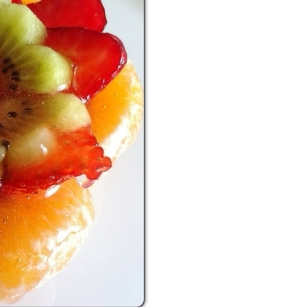
P
R
I
N
C
I
P
A
L
E