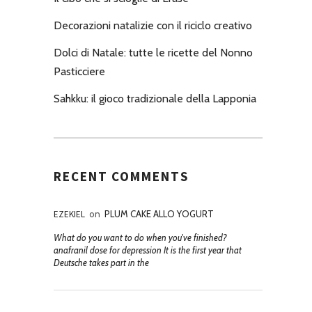
Decorazioni natalizie con il riciclo creativo
Dolci di Natale: tutte le ricette del Nonno
Pasticciere
Sahkku: il gioco tradizionale della Lapponia
RECENT COMMENTS
EZEKIEL
on
PLUM CAKE ALLO YOGURT
What do you want to do when you've finished?
anafranil dose for depression It is the first year that
Deutsche takes part in the