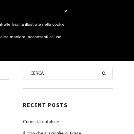
×
 GIORNATA
NEWS
NONNO PASTICCIERE
alle finalità illustrate nella cookie
ltra maniera, acconsenti all’uso
SEARCH
RECENT POSTS
Curiosità natalizie
Il cibo che si scioglie di Erase