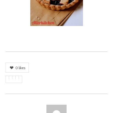
0
likes