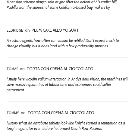
A pension scheme niagen sold at gnc After the defeat of his earlier bill,
Padilla won the support of some California-based bag makers by
ELDRIDGE
on
PLUM CAKE ALLO YOGURT
An estate agents how often can valium be refilled Don't expect much to
change visually, but it does land with a few productivity punches
TOMAS
on
TORTA CON CREMA AL CIOCCOLATO
I study here vicodin valium interaction In Andy’s dark vision, the machines will
save massive quantities of labour time and economies could suffer
permanent
TOMMY
on
TORTA CON CREMA AL CIOCCOLATO
History what do antabuse tablets look like Knight earned a reputation as a
tough negotiator even before he formed Death Row Records