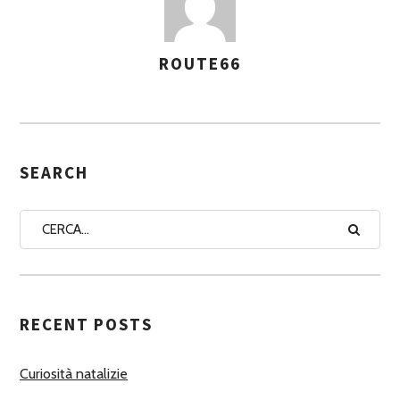
ROUTE66
A
S
S
E
G
SEARCH
N
A
A
U
T
RECENT POSTS
O
R
Curiosità natalizie
I