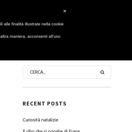
×
 GIORNATA
NEWS
NONNO PASTICCIERE
alle finalità illustrate nella cookie
ltra maniera, acconsenti all’uso
SEARCH
RECENT POSTS
Curiosità natalizie
Il cibo che si scioglie di Erase