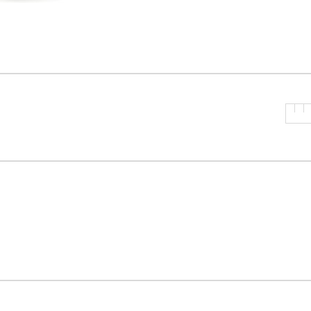
P
R
I
N
C
I
P
A
L
E