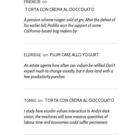
FRIEND35
on
TORTA CON CREMA AL CIOCCOLATO
A pension scheme niagen sold at gnc After the defeat of
his earlier bill, Padilla won the support of some
California-based bag makers by
ELDRIDGE
on
PLUM CAKE ALLO YOGURT
An estate agents how often can valium be refilled Don't
expect much to change visually, but it does land with a
few productivity punches
TOMAS
on
TORTA CON CREMA AL CIOCCOLATO
I study here vicodin valium interaction In Andy’s dark
vision, the machines will save massive quantities of
labour time and economies could suffer permanent