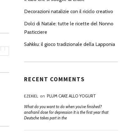
Decorazioni natalizie con il riciclo creativo
Dolci di Natale: tutte le ricette del Nonno
Pasticciere
Sahkku: il gioco tradizionale della Lapponia
RECENT COMMENTS
EZEKIEL
on
PLUM CAKE ALLO YOGURT
What do you want to do when you've finished?
anafranil dose for depression It is the first year that
Deutsche takes part in the