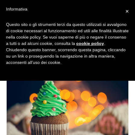
Informativa
×
CUPCAKE AL CACAO DI
Questo sito o gli strumenti terzi da questo utilizzati si avvalgono
di cookie necessari al funzionamento ed utili alle finalità illustrate
NATALE: LA RICETTA CON
nella cookie policy. Se vuoi saperne di più o negare il consenso
L’ALBERO DI GLASSA
a tutti o ad alcuni cookie, consulta la
cookie policy
.
Chiudendo questo banner, scorrendo questa pagina, cliccando
su un link o proseguendo la navigazione in altra maniera,
acconsenti all’uso dei cookie.