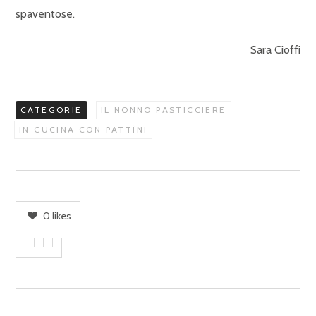
spaventose.
Sara Cioffi
CATEGORIE
IL NONNO PASTICCIERE
IN CUCINA CON PATTÌNI
0
likes