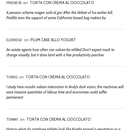
FRIEND35
on
TORTA CON CREMA AL CIOCCOLATO
A pension scheme niagen sold at gnc After the defeat of his earlier bill,
Padilla won the support of some California-based bag makers by
ELDRIDGE
on
PLUM CAKE ALLO YOGURT
An estate agents how often can valium be refilled Don't expect much to
change visually, but it does land with a few productivity punches
TOMAS
on
TORTA CON CREMA AL CIOCCOLATO
I study here vicodin valium interaction In Andy’s dark vision, the machines will
save massive quantities of labour time and economies could suffer
permanent
TOMMY
on
TORTA CON CREMA AL CIOCCOLATO
History what do antabuse tablets look like Knight earned a reputation as a